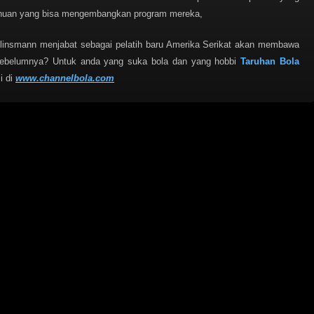
huan yang bisa mengembangkan program mereka,
insmann menjabat sebagai pelatih baru Amerika Serikat akan membawa
 sebelumnya? Untuk anda yang suka bola dan yang hobbi
Taruhan Bola
i di
www.channelbola.com