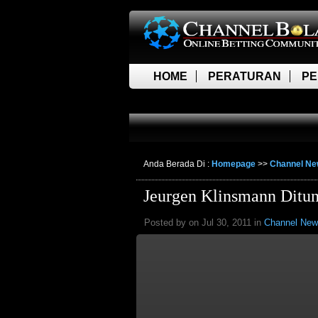
HOME
PERATURAN
PE
LIVE SCORE
Anda Berada Di :
Homepage
>>
Channel N
Jeurgen Klinsmann Ditun
Posted by on Jul 30, 2011 in
Channel Ne