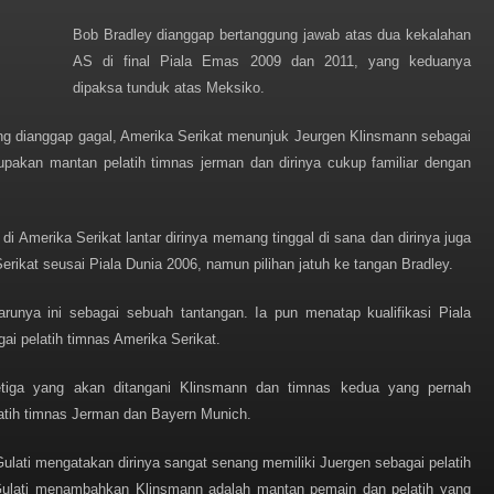
Bob Bradley dianggap bertanggung jawab atas dua kekalahan
AS di final Piala Emas 2009 dan 2011, yang keduanya
dipaksa tunduk atas Meksiko.
ng dianggap gagal, Amerika Serikat menunjuk Jeurgen Klinsmann sebagai
pakan mantan pelatih timnas jerman dan dirinya cukup familiar dengan
di Amerika Serikat lantar dirinya memang tinggal di sana dan dirinya juga
erikat seusai Piala Dunia 2006, namun pilihan jatuh ke tangan Bradley.
runya ini sebagai sebuah tantangan. Ia pun menatap kualifikasi Piala
i pelatih timnas Amerika Serikat.
etiga yang akan ditangani Klinsmann dan timnas kedua yang pernah
latih timnas Jerman dan Bayern Munich.
ulati mengatakan dirinya sangat senang memiliki Juergen sebagai pelatih
. Gulati menambahkan Klinsmann adalah mantan pemain dan pelatih yang