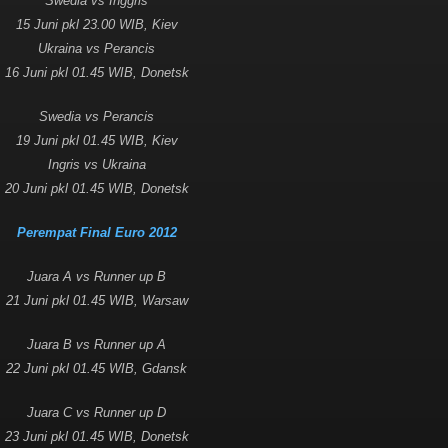
Swedia vs Inggris
15 Juni pkl 23.00 WIB, Kiev
Ukraina vs Perancis
16 Juni pkl 01.45 WIB, Donetsk
Swedia vs Perancis
19 Juni pkl 01.45 WIB, Kiev
Ingris vs Ukraina
20 Juni pkl 01.45 WIB, Donetsk
Perempat Final Euro 2012
Juara A vs Runner up B
21 Juni pkl 01.45 WIB, Warsaw
Juara B vs Runner up A
22 Juni pkl 01.45 WIB, Gdansk
Juara C vs Runner up D
23 Juni pkl 01.45 WIB, Donetsk