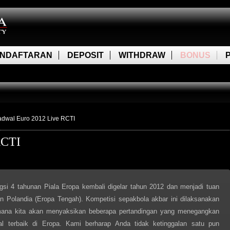
NDAFTARAN
DEPOSIT
WITHDRAW
BONUS
adwal Euro 2012 Live RCTI
RCTI
si 4 tahunan Piala Eropa kembali digelar tahun 2012 dan menjadi tuan
n Polandia (Eropa Tengah). Kompetisi sepakbola akbar ini dilaksanakan
imana kita akan menyaksikan beberapa pertandingan yang menegangkan
 terbaik di Eropa. Kami berharap Anda tidak ketinggalan satu pun