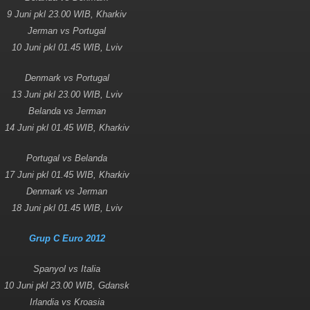
9 Juni pkl 23.00 WIB, Kharkiv
Jerman vs Portugal
10 Juni pkl 01.45 WIB, Lviv
Denmark vs Portugal
13 Juni pkl 23.00 WIB, Lviv
Belanda vs Jerman
14 Juni pkl 01.45 WIB, Kharkiv
Portugal vs Belanda
17 Juni pkl 01.45 WIB, Kharkiv
Denmark vs Jerman
18 Juni pkl 01.45 WIB, Lviv
Grup C Euro 2012
Spanyol vs Italia
10 Juni pkl 23.00 WIB, Gdansk
Irlandia vs Kroasia