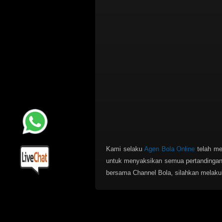
Kami selaku
Agen Bola Online
telah me
untuk menyaksikan semua pertandingan
bersama Channel Bola, silahkan melak