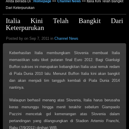
Anda Berada Di :
Homepage
>>
Channel News
>>
Italia Kini Telah Bangkit
Dari Keterpurukan
Italia Kini Telah Bangkit Dari
Keterpurukan
Posted by on Sep 7, 2011 in
Channel News
Keberhasilan Italia membungkam Slovenia membuat Italia
memastikan satu tiket putaran final Euro 2012. Bagi Gianluigi
Buffon sukses ini merupakan kebangkitan Italia usai remuk redam
di Piala Dunia 2010 lalu. Menurut Buffon Italia kini akan bangkit
dan akan menjadi tim tangguh kembali di Piala Dunia 2014
nantinya.
Walaupun berhasil menang atas Slovenia, Italia harus berusaha
keras menunggu hingga menit terakhir sebelum Giampaolo
Pazzini mencetak gol kemenangan atas Slovenia dalam
pertandingan yang dilangsungkan di Stadion Artemio Franchi,
Rabu (7/9/2011) dinihari WIB.