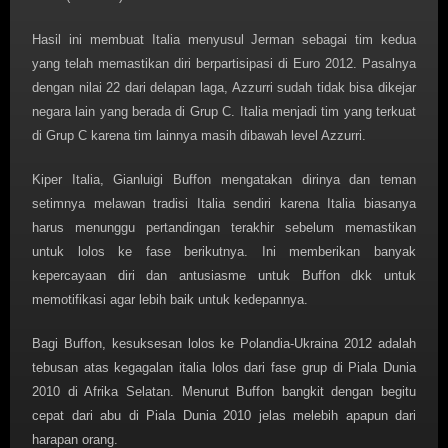
Hasil ini membuat Italia menyusul Jerman sebagai tim kedua
yang telah memastikan diri berpartisipasi di Euro 2012. Pasalnya
dengan nilai 22 dari delapan laga, Azzurri sudah tidak bisa dikejar
negara lain yang berada di Grup C. Italia menjadi tim yang terkuat
di Grup C karena tim lainnya masih dibawah level Azzurri.
Kiper Italia, Gianluigi Buffon mengatakan dirinya dan teman
setimnya melawan tradisi Italia sendiri karena Italia biasanya
harus menunggu pertandingan terakhir sebelum memastikan
untuk lolos ke fase berikutnya. Ini memberikan banyak
kepercayaan diri dan antusiasme untuk Buffon dkk untuk
memotifikasi agar lebih baik untuk kedepannya.
Bagi Buffon, kesuksesan lolos ke Polandia-Ukraina 2012 adalah
tebusan atas kegagalan italia lolos dari fase grup di Piala Dunia
2010 di Afrika Selatan. Menurut Buffon bangkit dengan begitu
cepat dari abu di Piala Dunia 2010 jelas melebih apapun dari
harapan orang.