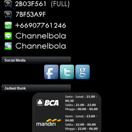
Social Media
Jadwal Bank