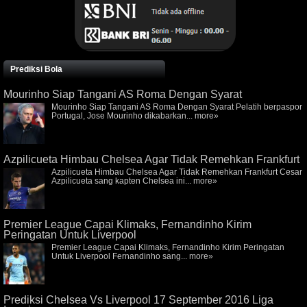
Prediksi Bola
Mourinho Siap Tangani AS Roma Dengan Syarat
Mourinho Siap Tangani AS Roma Dengan Syarat Pelatih berpaspor
Portugal, Jose Mourinho dikabarkan...
more»
Azpilicueta Himbau Chelsea Agar Tidak Remehkan Frankfurt
Azpilicueta Himbau Chelsea Agar Tidak Remehkan Frankfurt Cesar
Azpilicueta sang kapten Chelsea ini...
more»
Premier League Capai Klimaks, Fernandinho Kirim
Peringatan Untuk Liverpool
Premier League Capai Klimaks, Fernandinho Kirim Peringatan
Untuk Liverpool Fernandinho sang...
more»
Prediksi Chelsea Vs Liverpool 17 September 2016 Liga