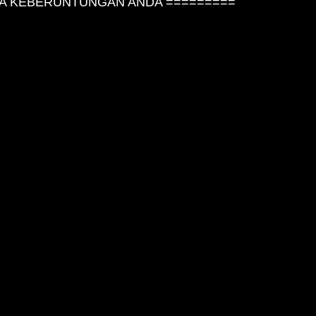
KEBERUNTUNGAN ANDA =========