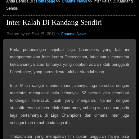
Anda Berada Di :
Homepage
>>
Channel News
>>
Inter Kalah Di Kandang
Sendiri
Inter Kalah Di Kandang Sendiri
Posted by on Sep 15, 2011 in
Channel News
Pada pertandingan lanjutan Liga Champions yang kali ini
mempertemukan Inter kontra Trabzonspor, Inter harus menerima
kekalahannya atas tamunya yang notaben adalah klub pengganti
Fenerbahce, yang harus dicoret akibat skandal suap.
Inter Milan sangat mendominasi jalannya laga tersebut dengan
mencatat menguasai bola sebanyak 52 persen dan membuat
tendangan termasuk tujuh yang mengarah. Namun dengan
statistik tersebut Inter tidak dapat menyumbang satu gol pun pada
laga pertamanya di Liga Champions dan dimana Inter juga
sebagai tuan rumah pada laga itu.
Trabzonspor yang merupakan tim bukan unggulan hanya bisa