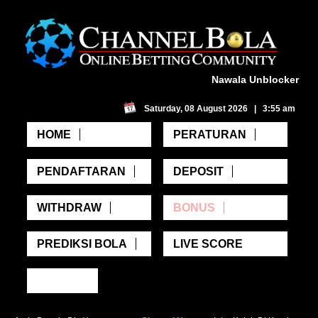
Nawala Unblocker
Saturday, 08 August 2026 | 3:55 am
HOME
PERATURAN
PENDAFTARAN
DEPOSIT
WITHDRAW
BONUS
PREDIKSI BOLA
LIVE SCORE