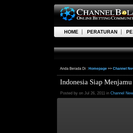
HOME
PERATURAN
PE
LIVE SCORE
Anda Berada Di :
Homepage
>>
Channel N
Indonesia Siap Menjamu
Posted by on Jul 26, 2011 in
Channel Ne