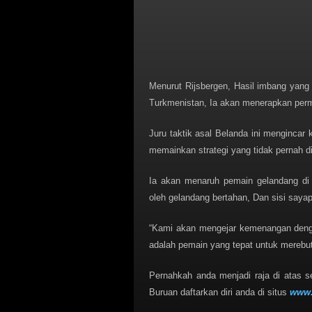
Menurut Rijsbergen, Hasil imbang yang
Turkmenistan, Ia akan menerapkan per
Juru taktik asal Belanda ini mengincar
memainkan strategi yang tidak pernah d
Ia akan menaruh pemain gelandang di 
oleh gelandang bertahan, Dan sisi saya
“Kami akan mengejar kemenangan deng
adalah pemain yang tepat untuk merebu
Pernahkah anda menjadi raja di atas 
Buruan daftarkan diri anda di situs
www.