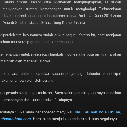
Pelatih timnas senior Wim Rijsbergen mengungkapkan, Ia sudah
menyiapkan strategi kemenangan untuk menghadapi Turkmenistan
dalam pertandingan leg kedua putaran kedua Pra Piala Dunia 2014 zona
Asia di Stadion Utama Gelora Bung Karno Jakarta.
 diperoleh tim besutannya sudah cukup bagus. Karena itu, saat menjamu
mainan menyerang guna meraih kemenangan.
 kemenangan untuk melicinkan langkah Indonesia ke putaran tiga. Ia akan
imainkan oleh manager lainnya.
setiap arah untuk menjadikan sebuah penyerang. Defender akan dilipat
p akan ditambah oleh Bek serang.
an pemain yang saya mainkan, Saya yakin pemain yang saya andalkan
t kemenangan dari Turkmenistan.” Tutupnya.
segalanya? Jika anda benar-benar menyukai
Judi Taruhan Bola Online
,
channelbola.com.
Kami akan menjadikan anda raja di atas segalanya.