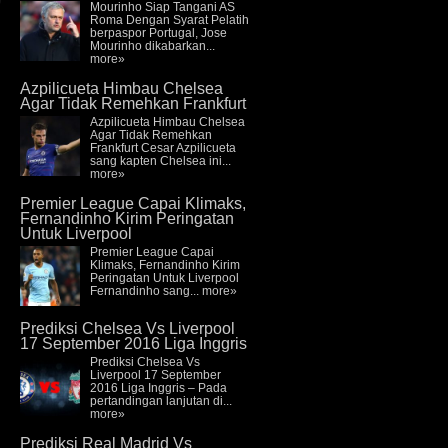
Mourinho Siap Tangani AS
Roma Dengan Syarat Pelatih
berpaspor Portugal, Jose
Mourinho dikabarkan...
more»
Azpilicueta Himbau Chelsea
Agar Tidak Remehkan Frankfurt
Azpilicueta Himbau Chelsea
Agar Tidak Remehkan
Frankfurt Cesar Azpilicueta
sang kapten Chelsea ini...
more»
Premier League Capai Klimaks,
Fernandinho Kirim Peringatan
Untuk Liverpool
Premier League Capai
Klimaks, Fernandinho Kirim
Peringatan Untuk Liverpool
Fernandinho sang...
more»
Prediksi Chelsea Vs Liverpool
17 September 2016 Liga Inggris
Prediksi Chelsea Vs
Liverpool 17 September
2016 Liga Inggris – Pada
pertandingan lanjutan di...
more»
Prediksi Real Madrid Vs