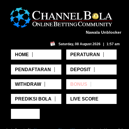
Nawala Unblocker
Saturday, 08 August 2026 | 1:57 am
HOME
PERATURAN
PENDAFTARAN
DEPOSIT
WITHDRAW
BONUS
PREDIKSI BOLA
LIVE SCORE