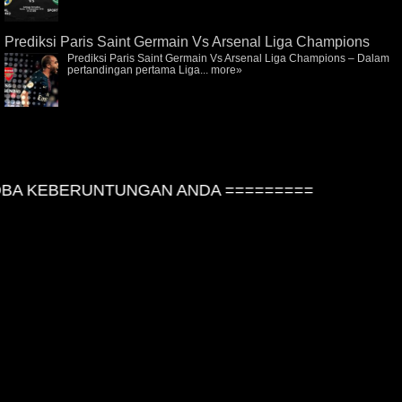
Prediksi Paris Saint Germain Vs Arsenal Liga Champions
Prediksi Paris Saint Germain Vs Arsenal Liga Champions – Dalam
pertandingan pertama Liga...
more»
A KEBERUNTUNGAN ANDA =========