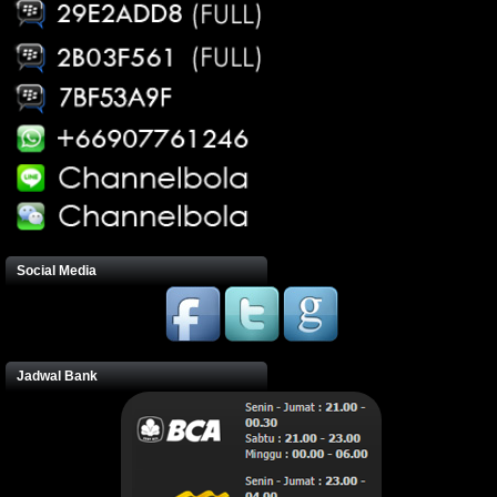
Social Media
Jadwal Bank