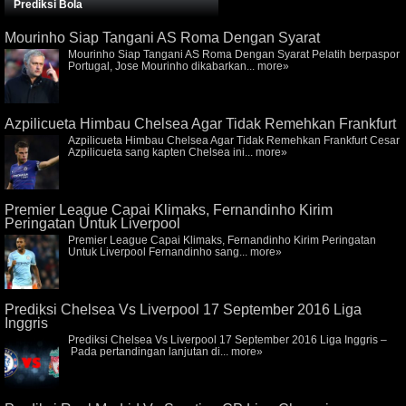
Prediksi Bola
Mourinho Siap Tangani AS Roma Dengan Syarat
Mourinho Siap Tangani AS Roma Dengan Syarat Pelatih berpaspor
Portugal, Jose Mourinho dikabarkan...
more»
Azpilicueta Himbau Chelsea Agar Tidak Remehkan Frankfurt
Azpilicueta Himbau Chelsea Agar Tidak Remehkan Frankfurt Cesar
Azpilicueta sang kapten Chelsea ini...
more»
Premier League Capai Klimaks, Fernandinho Kirim
Peringatan Untuk Liverpool
Premier League Capai Klimaks, Fernandinho Kirim Peringatan
Untuk Liverpool Fernandinho sang...
more»
Prediksi Chelsea Vs Liverpool 17 September 2016 Liga
Inggris
Prediksi Chelsea Vs Liverpool 17 September 2016 Liga Inggris –
Pada pertandingan lanjutan di...
more»