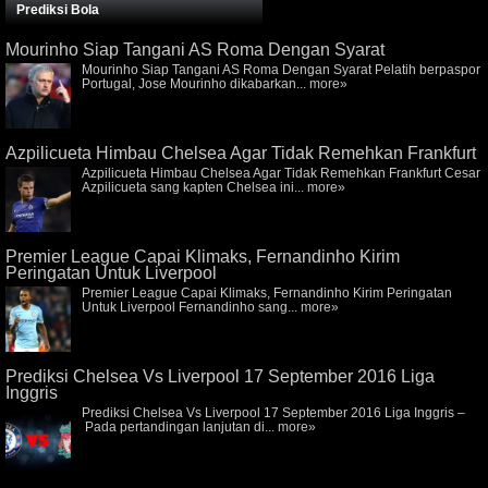
Prediksi Bola
Mourinho Siap Tangani AS Roma Dengan Syarat
Mourinho Siap Tangani AS Roma Dengan Syarat Pelatih berpaspor
Portugal, Jose Mourinho dikabarkan...
more»
Azpilicueta Himbau Chelsea Agar Tidak Remehkan Frankfurt
Azpilicueta Himbau Chelsea Agar Tidak Remehkan Frankfurt Cesar
Azpilicueta sang kapten Chelsea ini...
more»
Premier League Capai Klimaks, Fernandinho Kirim
Peringatan Untuk Liverpool
Premier League Capai Klimaks, Fernandinho Kirim Peringatan
Untuk Liverpool Fernandinho sang...
more»
Prediksi Chelsea Vs Liverpool 17 September 2016 Liga
Inggris
Prediksi Chelsea Vs Liverpool 17 September 2016 Liga Inggris –
Pada pertandingan lanjutan di...
more»