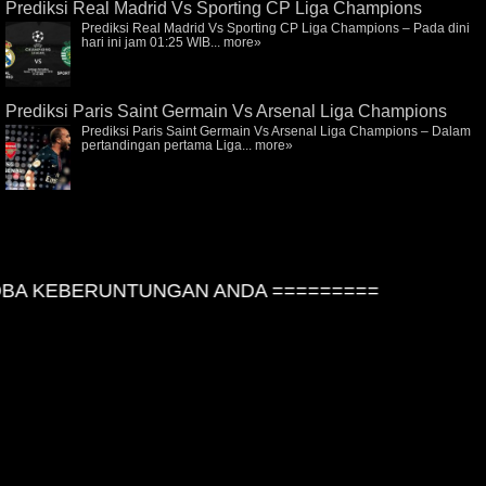
Prediksi Real Madrid Vs Sporting CP Liga Champions
Prediksi Real Madrid Vs Sporting CP Liga Champions – Pada dini
hari ini jam 01:25 WIB...
more»
Prediksi Paris Saint Germain Vs Arsenal Liga Champions
Prediksi Paris Saint Germain Vs Arsenal Liga Champions – Dalam
pertandingan pertama Liga...
more»
BA KEBERUNTUNGAN ANDA =========