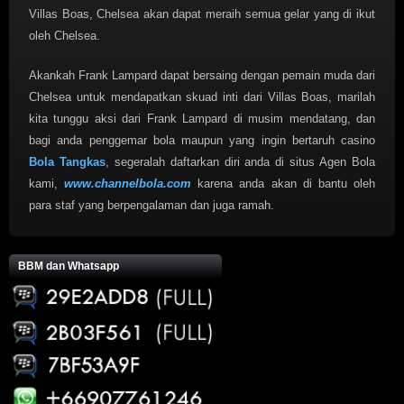
Villas Boas, Chelsea akan dapat meraih semua gelar yang di ikut
oleh Chelsea.
Akankah Frank Lampard dapat bersaing dengan pemain muda dari
Chelsea untuk mendapatkan skuad inti dari Villas Boas, marilah
kita tunggu aksi dari Frank Lampard di musim mendatang, dan
bagi anda penggemar bola maupun yang ingin bertaruh casino
Bola Tangkas
, segeralah daftarkan diri anda di situs Agen Bola
kami,
www.channelbola.com
karena anda akan di bantu oleh
para staf yang berpengalaman dan juga ramah.
BBM dan Whatsapp