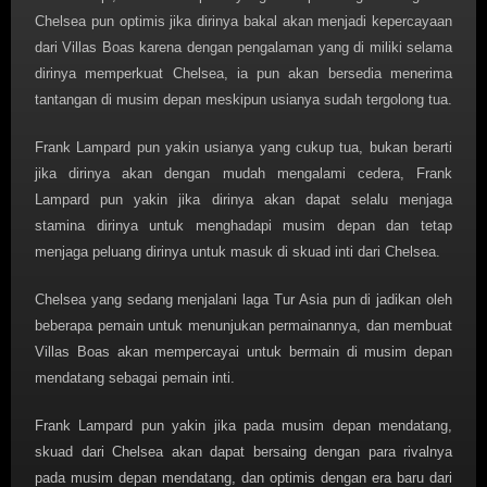
Chelsea pun optimis jika dirinya bakal akan menjadi kepercayaan
dari Villas Boas karena dengan pengalaman yang di miliki selama
dirinya memperkuat Chelsea, ia pun akan bersedia menerima
tantangan di musim depan meskipun usianya sudah tergolong tua.
Frank Lampard pun yakin usianya yang cukup tua, bukan berarti
jika dirinya akan dengan mudah mengalami cedera, Frank
Lampard pun yakin jika dirinya akan dapat selalu menjaga
stamina dirinya untuk menghadapi musim depan dan tetap
menjaga peluang dirinya untuk masuk di skuad inti dari Chelsea.
Chelsea yang sedang menjalani laga Tur Asia pun di jadikan oleh
beberapa pemain untuk menunjukan permainannya, dan membuat
Villas Boas akan mempercayai untuk bermain di musim depan
mendatang sebagai pemain inti.
Frank Lampard pun yakin jika pada musim depan mendatang,
skuad dari Chelsea akan dapat bersaing dengan para rivalnya
pada musim depan mendatang, dan optimis dengan era baru dari