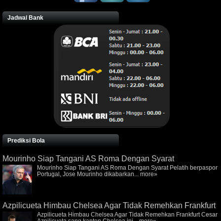
Jadwal Bank
Prediksi Bola
Mourinho Siap Tangani AS Roma Dengan Syarat
Mourinho Siap Tangani AS Roma Dengan Syarat Pelatih berpaspor
Portugal, Jose Mourinho dikabarkan...
more»
Azpilicueta Himbau Chelsea Agar Tidak Remehkan Frankfurt
Azpilicueta Himbau Chelsea Agar Tidak Remehkan Frankfurt Cesar
Azpilicueta sang kapten Chelsea ini...
more»