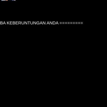
A KEBERUNTUNGAN ANDA =========