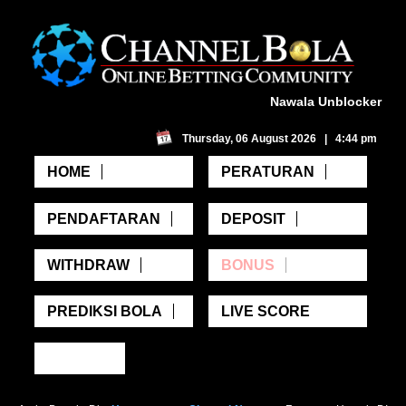
Nawala Unblocker
Thursday, 06 August 2026 | 4:44 pm
HOME
PERATURAN
PENDAFTARAN
DEPOSIT
WITHDRAW
BONUS
PREDIKSI BOLA
LIVE SCORE