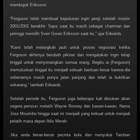
membujuk Eriksson.
“Ferguson telah membuat keputusan ingin pergi setelah musim
2001/2002 berakhir. Saya saat itu masih sebagai chairman dan
petinggi memilih Sven Goran Eriksson saat itu,” ujar Edwards .
“Kami telah melangkah jauh untuk proses negosiasi ketika
Ferguson akhirnya berubah pikiran dan mengatakan ingin tetap
tinggal untuk menyenangkan semua orang, Begitu ia (Ferguson)
memutuskan tinggal itu menjadi sebuah bantuan besar karena dia
sebenarnya masih punya jalan panjang dan telah ia buktikan
sekarang,” tambah Edwards.
Setelah periode itu, Ferguson juga beberapa kali diisukan akan
segera pensiun melatih Wayne Rooney dan kawan-kawan. Nama
Jose Mourinho hingga saat ini menjadi yang terkuat untuk menjadi
pelatih masa depan Iblis Merah.
Jika anda benar-benar pecinta bola dan menyukai Taruhan