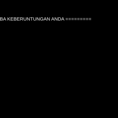
A KEBERUNTUNGAN ANDA =========