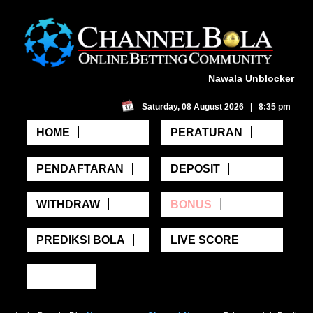
Nawala Unblocker
Saturday, 08 August 2026 | 8:35 pm
HOME
PERATURAN
PENDAFTARAN
DEPOSIT
WITHDRAW
BONUS
PREDIKSI BOLA
LIVE SCORE