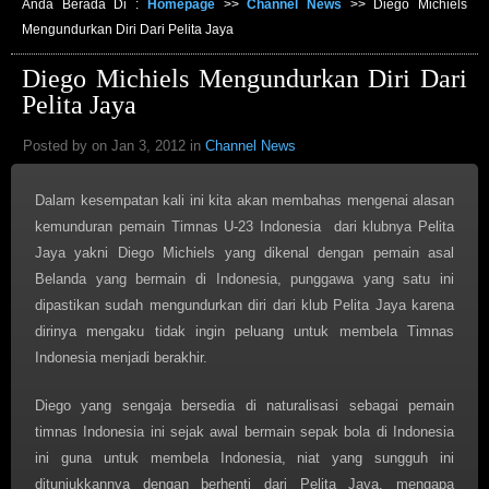
Anda Berada Di :
Homepage
>>
Channel News
>>
Diego Michiels
Mengundurkan Diri Dari Pelita Jaya
Diego Michiels Mengundurkan Diri Dari
Pelita Jaya
Posted by on Jan 3, 2012 in
Channel News
Dalam kesempatan kali ini kita akan membahas mengenai alasan
kemunduran pemain Timnas U-23 Indonesia dari klubnya Pelita
Jaya yakni Diego Michiels yang dikenal dengan pemain asal
Belanda yang bermain di Indonesia, punggawa yang satu ini
dipastikan sudah mengundurkan diri dari klub Pelita Jaya karena
dirinya mengaku tidak ingin peluang untuk membela Timnas
Indonesia menjadi berakhir.
Diego yang sengaja bersedia di naturalisasi sebagai pemain
timnas Indonesia ini sejak awal bermain sepak bola di Indonesia
ini guna untuk membela Indonesia, niat yang sungguh ini
ditunjukkannya dengan berhenti dari Pelita Jaya, mengapa