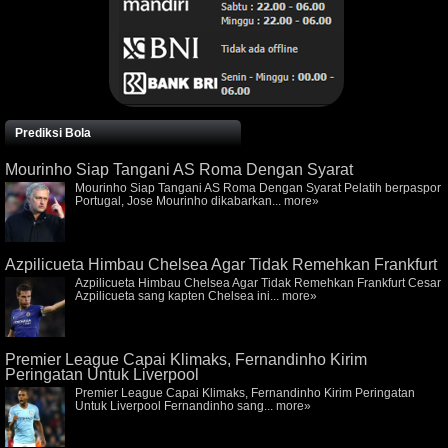
Prediksi Bola
Mourinho Siap Tangani AS Roma Dengan Syarat
Mourinho Siap Tangani AS Roma Dengan Syarat Pelatih berpaspor
Portugal, Jose Mourinho dikabarkan...
more»
Azpilicueta Himbau Chelsea Agar Tidak Remehkan Frankfurt
Azpilicueta Himbau Chelsea Agar Tidak Remehkan Frankfurt Cesar
Azpilicueta sang kapten Chelsea ini...
more»
Premier League Capai Klimaks, Fernandinho Kirim
Peringatan Untuk Liverpool
Premier League Capai Klimaks, Fernandinho Kirim Peringatan
Untuk Liverpool Fernandinho sang...
more»