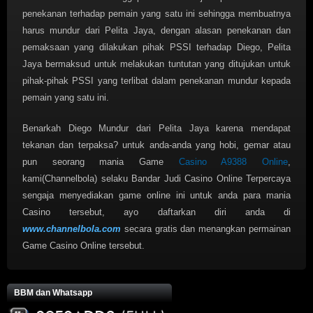
penekanan terhadap pemain yang satu ini sehingga membuatnya
harus mundur dari Pelita Jaya, dengan alasan penekanan dan
pemaksaan yang dilakukan pihak PSSI terhadap Diego, Pelita
Jaya bermaksud untuk melakukan tuntutan yang ditujukan untuk
pihak-pihak PSSI yang terlibat dalam penekanan mundur kepada
pemain yang satu ini.
Benarkah Diego Mundur dari Pelita Jaya karena mendapat
tekanan dan terpaksa? untuk anda-anda yang hobi, gemar atau
pun seorang mania Game
Casino A9388 Online
,
kami(Channelbola) selaku Bandar Judi Casino Online Terpercaya
sengaja menyediakan game online ini untuk anda para mania
Casino tersebut, ayo daftarkan diri anda di
www.channelbola.com
secara gratis dan menangkan permainan
Game Casino Online tersebut.
BBM dan Whatsapp