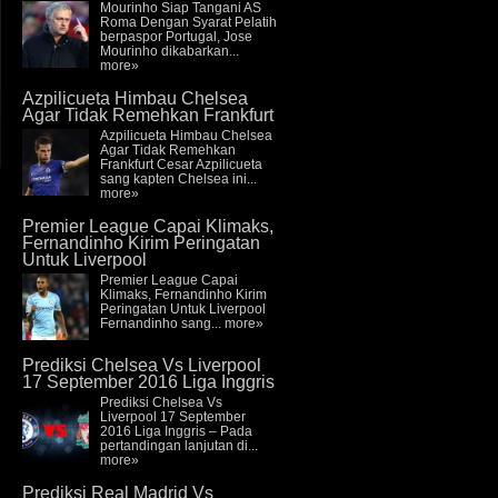
Mourinho Siap Tangani AS
Roma Dengan Syarat Pelatih
berpaspor Portugal, Jose
Mourinho dikabarkan...
more»
Azpilicueta Himbau Chelsea
Agar Tidak Remehkan Frankfurt
Azpilicueta Himbau Chelsea
Agar Tidak Remehkan
Frankfurt Cesar Azpilicueta
sang kapten Chelsea ini...
more»
Premier League Capai Klimaks,
Fernandinho Kirim Peringatan
Untuk Liverpool
Premier League Capai
Klimaks, Fernandinho Kirim
Peringatan Untuk Liverpool
Fernandinho sang...
more»
Prediksi Chelsea Vs Liverpool
17 September 2016 Liga Inggris
Prediksi Chelsea Vs
Liverpool 17 September
2016 Liga Inggris – Pada
pertandingan lanjutan di...
more»
Prediksi Real Madrid Vs