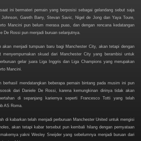
aat ini bermateri pemain yang berposisi sebagai gelandang sebut saja
Johnson, Gareth Barry, Stevan Savic, Nigel de Jong dan Yaya Toure,
erto Mancini pun belum merasa puas, dan dengan rencana kedatangan
le De Rossi pun menjadi buruan selanjutnya.
 akan menjadi tumpuan baru bagi Manchester City, akan tetapi dengan
t menyempurnakan skuad dari Manchester City yang berambisi untuk
perburuan gelar juara Liga Inggris dan Liga Champions yang merupakan
rto Mancini.
ah berhasil mendatangkan beberapa pemain bintang pada musim ini pun
osok dari Daniele De Rossi, karena kemungkinan dirinya tidak akan
tahan di sepanjang kariernya seperti Francesco Totti yang telah
lub AS Roma.
h di kabarkan telah menjadi perburuan Manchester United untuk mengisi
holes, akan tetapi kabar tersebut pun kembali hilang dengan pernyataan
aymakernya yakni Wesley Sneijder yang sebelumnya menjadi buruan dari