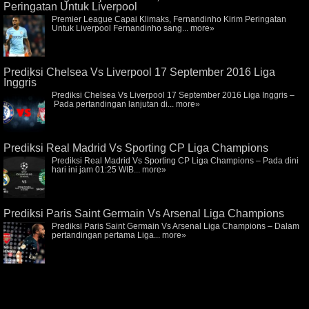
Peringatan Untuk Liverpool
Premier League Capai Klimaks, Fernandinho Kirim Peringatan
Untuk Liverpool Fernandinho sang...
more»
Prediksi Chelsea Vs Liverpool 17 September 2016 Liga
Inggris
Prediksi Chelsea Vs Liverpool 17 September 2016 Liga Inggris –
Pada pertandingan lanjutan di...
more»
Prediksi Real Madrid Vs Sporting CP Liga Champions
Prediksi Real Madrid Vs Sporting CP Liga Champions – Pada dini
hari ini jam 01:25 WIB...
more»
Prediksi Paris Saint Germain Vs Arsenal Liga Champions
Prediksi Paris Saint Germain Vs Arsenal Liga Champions – Dalam
pertandingan pertama Liga...
more»