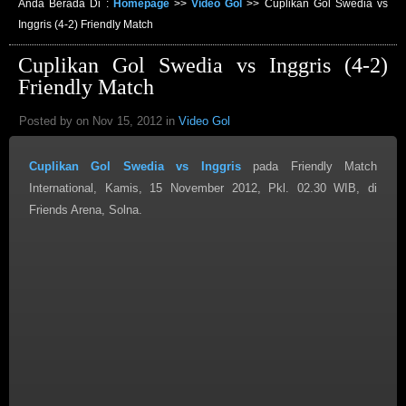
Anda Berada Di :
Homepage
>>
Video Gol
>>
Cuplikan Gol Swedia vs
Inggris (4-2) Friendly Match
Cuplikan Gol Swedia vs Inggris (4-2)
Friendly Match
Posted by on Nov 15, 2012 in
Video Gol
Cuplikan Gol Swedia vs Inggris
pada Friendly Match
International, Kamis, 15 November 2012, Pkl. 02.30 WIB, di
Friends Arena, Solna.