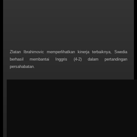
Zlatan Ibrahimovic memperlihatkan kinerja terbaiknya, Swedia
berhasil membantai Inggris (4-2) dalam pertandingan
persahabatan.