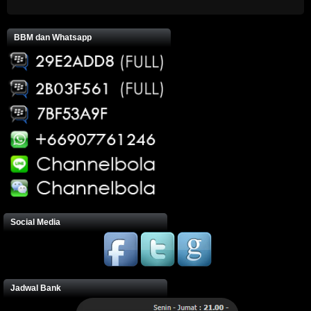
BBM dan Whatsapp
Social Media
Jadwal Bank