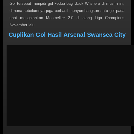
Gol tersebut menjadi gol kedua bagi Jack Wilshere di musim ini,
dimana sebelumnya juga berhasil menyumbangkan satu gol pada
saat mengalahkan Montpellier 2-0 di ajang Liga Champions
November lalu.
Cuplikan Gol Hasil Arsenal Swansea City