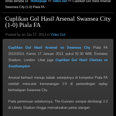
Anda Berada Di :
Homepage
>>
Video Gol
>>
Cuplikan Gol Hasil Arsenal
Swansea City (1-0) Piala FA
Cuplikan Gol Hasil Arsenal Swansea City
(1-0) Piala FA
Posted by on Jan 17, 2013 in
Video Gol
Cuplikan Gol Hasil Arsenal vs Swansea City
Piala FA
2012/2013, Kamis 17 Januari 2013, pukul 02.30 WIB, Emirates
Stadium, London. Lihat juga
Cuplikan Gol Hasil Chelsea vs
Southampton
Arsenal berhasil menuju babak selanjutnya di kompetisi Piala FA
setelah mencatat kemenangan 1-0 di pertandingan replay
berhadapan Swansea City.
Pada pertemuan sebelumnya, The Gunners sempat diimbangi 2-2
di Liberty Stadium hingga memaksakan partai ulangan.