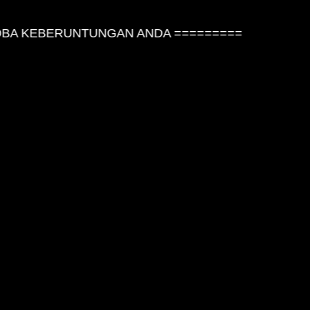
A KEBERUNTUNGAN ANDA =========