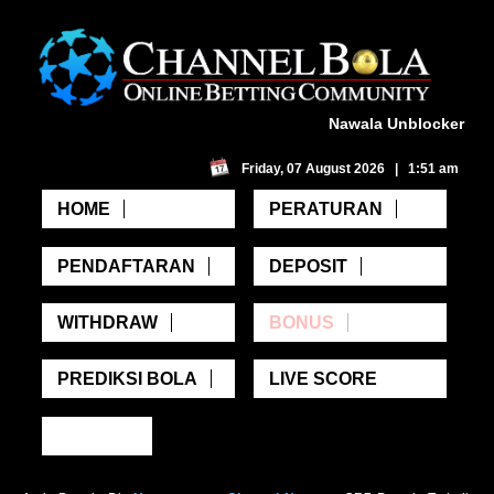
Nawala Unblocker
Friday, 07 August 2026 | 1:51 am
HOME
PERATURAN
PENDAFTARAN
DEPOSIT
WITHDRAW
BONUS
PREDIKSI BOLA
LIVE SCORE