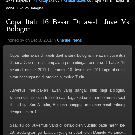
Anda Berada Di :
Homepage
>>
Channel News
>>
Copa Itali 16 Besar Di
awali Juve Vs Bologna
Copa Itali 16 Besar Di awali Juve Vs
Bologna
Posted by on Dec 3, 2011 in
Channel News
Copa Italia akan di awali duel antara bologna melawan Juventus
dimana Copa Italia merupakan pertandingan pertama di babak 16
besar di musim 2011-12. Kamis, 18 Desember 2011 Laga akan ini
akan berlangsung di stadion olimpico Turin.
Juventus merupakan lawan yang sangat sulit bagi Bologna,
Kraena diman telah terbukti saat laga kedua tim ini bertemua saat
di La Liga Seri A Italia, Bologna sanggup menahan hasil Imbang
dengan sekor 1-1.
Saat itu gol Juventus yang di cetak oleh Vucinic pada menit ke-
29. Sedangkan gol balasan yang di cetak oleh Daniele Portanova