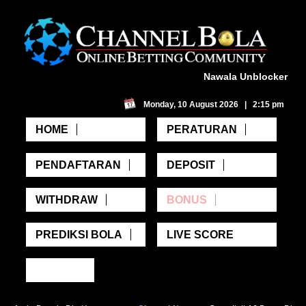
Nawala Unblocker
Monday, 10 August 2026 | 2:15 pm
HOME
PERATURAN
PENDAFTARAN
DEPOSIT
WITHDRAW
BONUS
PREDIKSI BOLA
LIVE SCORE