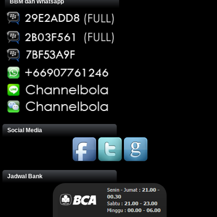
BBM dan Whatsapp
Social Media
Jadwal Bank