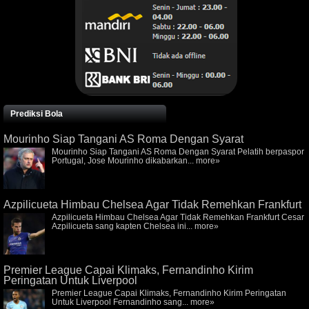
Prediksi Bola
Mourinho Siap Tangani AS Roma Dengan Syarat
Mourinho Siap Tangani AS Roma Dengan Syarat Pelatih berpaspor
Portugal, Jose Mourinho dikabarkan...
more»
Azpilicueta Himbau Chelsea Agar Tidak Remehkan Frankfurt
Azpilicueta Himbau Chelsea Agar Tidak Remehkan Frankfurt Cesar
Azpilicueta sang kapten Chelsea ini...
more»
Premier League Capai Klimaks, Fernandinho Kirim
Peringatan Untuk Liverpool
Premier League Capai Klimaks, Fernandinho Kirim Peringatan
Untuk Liverpool Fernandinho sang...
more»