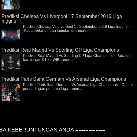
Prediksi Chelsea Vs Liverpool 17 September 2016 Liga
Inggris
Prediksi Chelsea Vs Liverpool 17 September 2016 Liga Inggris –
Pada pertandingan lanjutan di...
more»
Prediksi Real Madrid Vs Sporting CP Liga Champions
Prediksi Real Madrid Vs Sporting CP Liga Champions – Pada dini
hari ini jam 01:25 WIB...
more»
Prediksi Paris Saint Germain Vs Arsenal Liga Champions
Prediksi Paris Saint Germain Vs Arsenal Liga Champions – Dalam
pertandingan pertama Liga...
more»
A KEBERUNTUNGAN ANDA =========