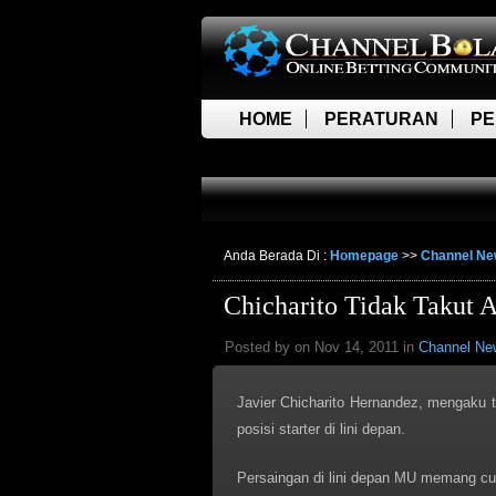
HOME
PERATURAN
PE
LIVE SCORE
Anda Berada Di :
Homepage
>>
Channel N
Chicharito Tidak Takut 
Posted by on Nov 14, 2011 in
Channel Ne
Javier Chicharito Hernandez, mengaku 
posisi starter di lini depan.
Persaingan di lini depan MU memang cuk