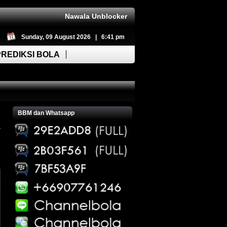
Nawala Unblocker
Sunday, 09 August 2026 | 6:41 pm
PREDIKSI BOLA
BBM dan Whatsapp