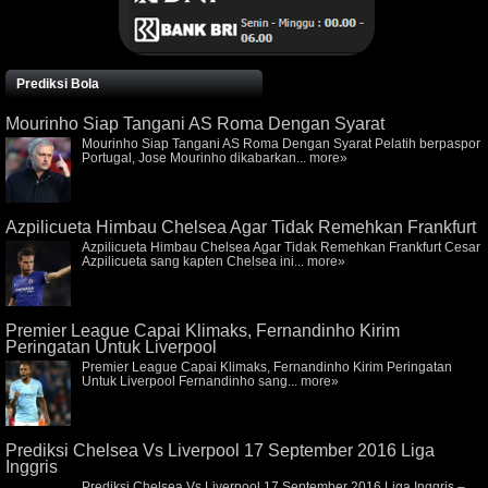
Prediksi Bola
Mourinho Siap Tangani AS Roma Dengan Syarat
Mourinho Siap Tangani AS Roma Dengan Syarat Pelatih berpaspor
Portugal, Jose Mourinho dikabarkan...
more»
Azpilicueta Himbau Chelsea Agar Tidak Remehkan Frankfurt
Azpilicueta Himbau Chelsea Agar Tidak Remehkan Frankfurt Cesar
Azpilicueta sang kapten Chelsea ini...
more»
Premier League Capai Klimaks, Fernandinho Kirim
Peringatan Untuk Liverpool
Premier League Capai Klimaks, Fernandinho Kirim Peringatan
Untuk Liverpool Fernandinho sang...
more»
Prediksi Chelsea Vs Liverpool 17 September 2016 Liga
Inggris
Prediksi Chelsea Vs Liverpool 17 September 2016 Liga Inggris –