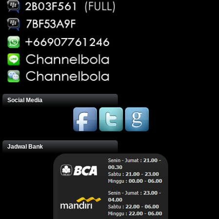
Social Media
Jadwal Bank