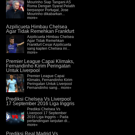
Mourinho Siap Tangani AS
Roma Dengan Syarat Pelatih
berpaspor Portugal, Jose
Mourinho dikabarkan...
more»
Azpilicueta Himbau Chelsea
Agar Tidak Remehkan Frankfurt
Azpilicueta Himbau Chelsea
Agar Tidak Remehkan
Frankfurt Cesar Azpilicueta
sang kapten Chelsea ini...
more»
Premier League Capai Klimaks,
Fernandinho Kirim Peringatan
Untuk Liverpool
Premier League Capai
Klimaks, Fernandinho Kirim
Peringatan Untuk Liverpool
Fernandinho sang...
more»
Prediksi Chelsea Vs Liverpool
17 September 2016 Liga Inggris
Prediksi Chelsea Vs
Liverpool 17 September
2016 Liga Inggris – Pada
pertandingan lanjutan di...
more»
Prediksi Real Madrid Vs