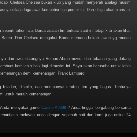
hadapi Chelsea,Chelsea bukan klub yang mudah menyerah apalagi musim
snya dilaga-laga awal kompetisi liga primer ini. Dan diliga champions ini
.
eperti tahun lalu, Barca adalah tim terkuat saat ini tetapi kita akan lihat
pi Barca. Dan Chelsea mengakui Barca memang bukan lawan yg mudah
a dari awal datangnya Roman Abrahimovic, dan tekanan yang datang
embuat kamilebih baik lagi dimusim ini. Saya akan berusaha untuk lebih
ih kemenangan demi kemenangan, Frank Lampard.
teladan, disiplin, dan mempunyai strategi tim yang bagus. Tentunya
ami untuk meraih kemenangan.
a, Anda menyukai game
Casino A9388
? Anda tinggal bergabung bersama
enantiasa melayani anda dengan sepenuh hati dan kami juga online 24