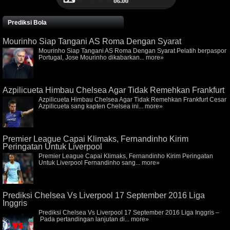
Prediksi Bola
Mourinho Siap Tangani AS Roma Dengan Syarat
Mourinho Siap Tangani AS Roma Dengan Syarat Pelatih berpaspor
Portugal, Jose Mourinho dikabarkan...
more»
Azpilicueta Himbau Chelsea Agar Tidak Remehkan Frankfurt
Azpilicueta Himbau Chelsea Agar Tidak Remehkan Frankfurt Cesar
Azpilicueta sang kapten Chelsea ini...
more»
Premier League Capai Klimaks, Fernandinho Kirim
Peringatan Untuk Liverpool
Premier League Capai Klimaks, Fernandinho Kirim Peringatan
Untuk Liverpool Fernandinho sang...
more»
Prediksi Chelsea Vs Liverpool 17 September 2016 Liga
Inggris
Prediksi Chelsea Vs Liverpool 17 September 2016 Liga Inggris –
Pada pertandingan lanjutan di...
more»