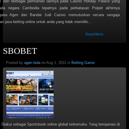
k dan berbagai permainan lainnya pada Casino Holiday Palace yang
pada negara Cambodia tepatnya pada perbatasan Poipet akhirnya
para Agen dan Bandar Judi Casino memutuskan secara sengaja
n jasa betting online untuk anda yang tidak memiliki...
Read More
SBOBET
Posted by
agen bola
on Aug 1, 2011 in
Betting Game
iakui sebagai Sportsbook online global terkemuka. Yang beroperasi di