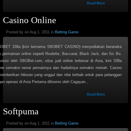
Read More
Casino Online
Posted by on Aug 1, 2011 in
Betting Game
OBET 338a (kini bernama SBOBET CASINO) menyediakan beraneka
s permainan online seperti Roulette, Baccarat, Black Jack, dan Sic Bo.
uisisi oleh SBOBet.com, situs judi online terbesar di Asia, kini 338a
line semakin ramai pemainnya dan hadiahnya semakin meriah. Casino
berikan hiburan yang unggul dan nilai terbaik untuk para pelanggan
an operasi di Asia Pertama dilisensi oleh Cagayan...
Read More
Softpuma
Posted by on Aug 1, 2011 in
Betting Game