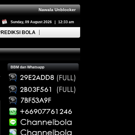
Nawala Unblocker
Sunday, 09 August 2026 | 12:33 am
PREDIKSI BOLA
BBM dan Whatsapp