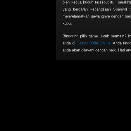
oleh kedua kuduh tersebut itu berakh
yang berdarah kebangsaan Spanyol te
menyelamatkan gawangnya dengan bai8k
kubu.
Binggung pilih game untuk bermain? I
anda di
Casino 338A Online
, Anda ting
anda akan dilayani dengan baik. Hati an