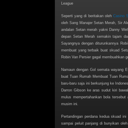
League
Seperti yang di beritakan oleh
Casino 
oleh Sang Manajer Setan Merah, Sir Alex
andalan Setan merah yakni Danny Welb
depan Setan Merah semakin tajam da
Sayangnya dengan diturunkannya Robin
membuat yang terbaik buat skuad Set
Robin Van Persier gagal membuahkan go
Namaun dengan Gol semata wayang Ever
buat Tuan Rumah Membuat Tuan Rumah 
baru-baru saja ini berkunjung ke Indone
Darron Gibson ke aras sudut kiri ba
mulus mempertahankan bola tersebut a
musim ini.
Pertandingan perdana kedua skuad ini 
sampai peluit panjang di bunyikan ole