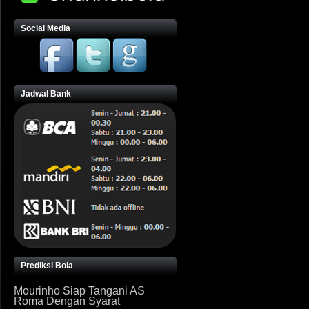
Social Media
Jadwal Bank
Prediksi Bola
Mourinho Siap Tangani AS
Roma Dengan Syarat