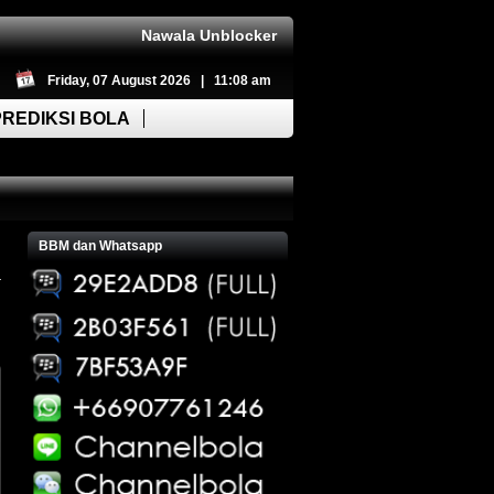
Nawala Unblocker
Friday, 07 August 2026 | 11:08 am
PREDIKSI BOLA
BBM dan Whatsapp