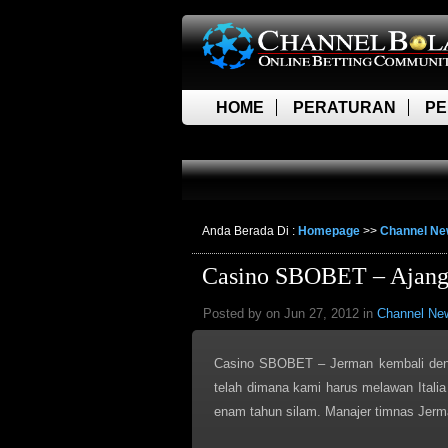
HOME
PERATURAN
PE
LIVE SCORE
Anda Berada Di :
Homepage
>>
Channel N
Casino SBOBET – Ajang 
Posted by on Jun 27, 2012 in
Channel Ne
Casino SBOBET – Jerman kembali deng
telah dimana kami harus melawan Italia
enam tahun silam. Manajer timnas Jerm