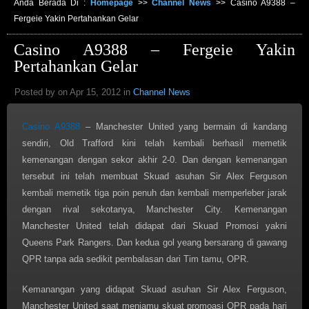
Anda Berada Di :
Homepage
>>
Channel News
>>
Casino A9388 –
Fergeie Yakin Pertahankan Gelar
Casino A9388 – Fergeie Yakin
Pertahankan Gelar
Posted by on Apr 15, 2012 in
Channel News
Casino A9388
– Manchester United yang bermain di kandang
sendiri, Old Trafford kini telah kembali berhasil memetik
kemenangan dengan sekor akhir 2-0. Dan dengan kemenangan
tersebut ini telah membuat Skuad asuhan Sir Alex Ferguson
kembali memetik tiga poin penuh dan kembali memperleber jarak
dengan rival sekotanya, Manchester City. Kemenangan
Manchester United telah didapat dari Skuad Promosi yakni
Queens Park Rangers. Dan kedua gol yeang bersarang di gawang
QPR tanpa ada sedikit pembalasan dari Tim tamu, OPR.
Kemanangan yang didapat Skuad asuhan Sir Alex Ferguson,
Manchester United saat menjamu skuat promoasi OPR pada hari