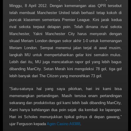
Minggu, 8 April 2012. Dengan kemenangan atas QPR tersebut
telah membuat Manchester United telah berhasil tetap kokoh di
puncak klasemen sementara Premier League. Kini jarak kedua
rival sekota terpaut delapan poin. Telah dimana rival sekota
Manchester, Yakni Manchester City harus menyerah dengan
skuad Meriam London dengan sekor akhir 1-0 untuk kemenangan
Meriam London. Sempat menemui jalan terjal di awal musim,
langkah MU untuk mempertahankan gelar kini semakin mulus.
Lebih dari itu, MU juga mencatatkan rapor gol yang lebih bagus
dibanding ManCity. Setan Merah kini mengoleksi 78 gol, tiga gol
lebih banyak dari The Citizen yang menorehkan 73 gol.
“Satu-satunya hal yang saya pikirkan, hari ini kami bisa
memenangkan pertandingan. Masih tersisa enam pertandingan
sekarang dan produktivitas gol kami lebih baik dibanding ManCity,
Kami hanya kehilangan dua poin sejak dia kembali ke lapangan.
Hari ini Scholes menunjukkan tipikal golnya di depan gawang,”
ujar Ferguson kepada
Agen Casino A9388
.