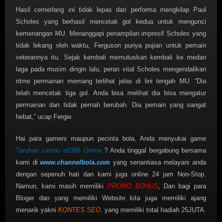
Hasil cemerlang ini tidak lepas dari performa mengkilap Paul
Scholes yang berhasil mencetak gol kedua untuk mengunci
kemenangan MU. Menanggapi penampilan impresif Scholes yang
tidak lekang oleh waktu, Ferguson punya pujian untuk pemain
veterannya itu. Sejak kembali memutuskan kembali ke medan
laga pada musim dingin lalu, peran vital Scholes mengendalikan
ritme permainan memang terlihat jelas di lini tengah MU. “Dia
telah mencetak tiga gol. Anda bisa melihat dia bisa mengatur
permainan dan tidak pernah berubah. Dia pemain yang sangat
hebat,” ucap Fergie.
Hai para gamers maupun pecinta bola, Anda menyukai game
Taruhan casino a9388 Online
? Anda tinggal bergabung bersama
kami di
www.channelbola.com
yang senantiasa melayani anda
dengan sepenuh hati dan kami juga online 24 jam Non-Stop.
Namun, kami masih memiliki
PROMO BONUS
, Dan bagi para
Bloger dan yang memiliki Website kita juga memiliki ajang
menarik yakni
KONTES SEO
. yang memiliki total hadiah 25JUTA.