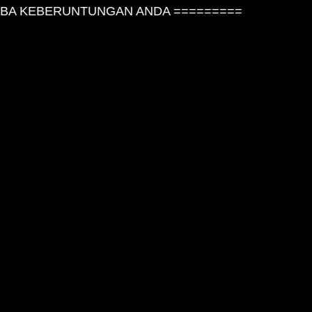
A KEBERUNTUNGAN ANDA =========