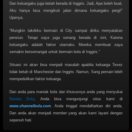
Dan keluargaku juga betah berada di Inggris. Jadi, Apa boleh buat,
Aku hanya bisa mengikuti jalan dimana keluargaku pergi!”
Ujarnya.
“Mungkin takdirku bermain di City sampai diriku menyatakan
pensiun. Tetapi saya juga senang berada di sini, Karena
keluargaku adalah faktor utamaku. Mereka membuat saya
semakin bersemangat untuk bermain bola di Inggris.”
Situasi ini akan bisa menjadi masalah apabila keluarga Tevez
tidak betah di Manchester dan Inggris. Namun, Sang pemain lebih
mempedulikan faktor keluarga.
Dan anda para maniak bola dan khususnya anda yang menyukai
Bandar Bola
, Anda bisa mengunjungi situs kami di
www.channelbola.com
. Anda tinggal mendaftarkan diri anda,
Dan anda akan menjadi member yang akan kami layani dengan
sepenuh hati.