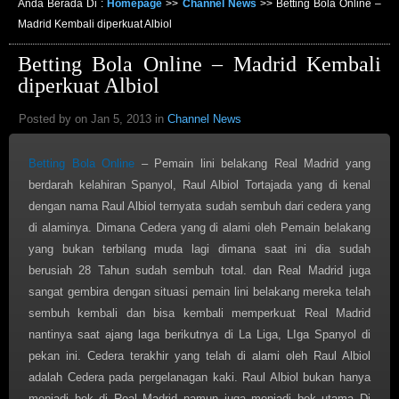
Anda Berada Di :
Homepage
>>
Channel News
>>
Betting Bola Online –
Madrid Kembali diperkuat Albiol
Betting Bola Online – Madrid Kembali
diperkuat Albiol
Posted by on Jan 5, 2013 in
Channel News
Betting Bola Online
– Pemain lini belakang Real Madrid yang
berdarah kelahiran Spanyol, Raul Albiol Tortajada yang di kenal
dengan nama Raul Albiol ternyata sudah sembuh dari cedera yang
di alaminya. Dimana Cedera yang di alami oleh Pemain belakang
yang bukan terbilang muda lagi dimana saat ini dia sudah
berusiah 28 Tahun sudah sembuh total. dan Real Madrid juga
sangat gembira dengan situasi pemain lini belakang mereka telah
sembuh kembali dan bisa kembali memperkuat Real Madrid
nantinya saat ajang laga berikutnya di La Liga, LIga Spanyol di
pekan ini. Cedera terakhir yang telah di alami oleh Raul Albiol
adalah Cedera pada pergelanagan kaki. Raul Albiol bukan hanya
menjadi bek di Real Madrid namun juga menjadi bek utama Di