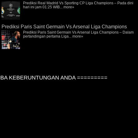
Prediksi Real Madrid Vs Sporting CP Liga Champions – Pada dini
hari ini jam 01:25 WIB...
more»
Prediksi Paris Saint Germain Vs Arsenal Liga Champions
Prediksi Paris Saint Germain Vs Arsenal Liga Champions – Dalam
pertandingan pertama Liga...
more»
A KEBERUNTUNGAN ANDA =========