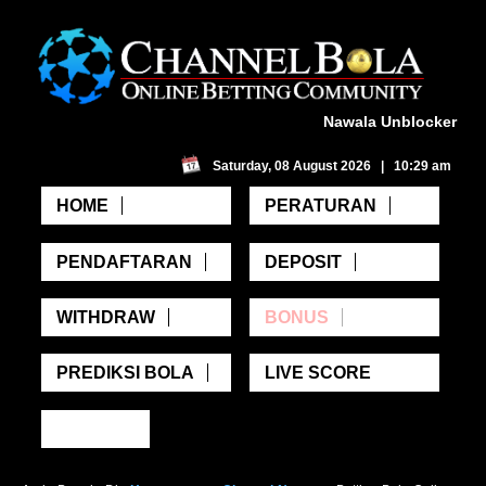
Nawala Unblocker
Saturday, 08 August 2026 | 10:29 am
HOME
PERATURAN
PENDAFTARAN
DEPOSIT
WITHDRAW
BONUS
PREDIKSI BOLA
LIVE SCORE