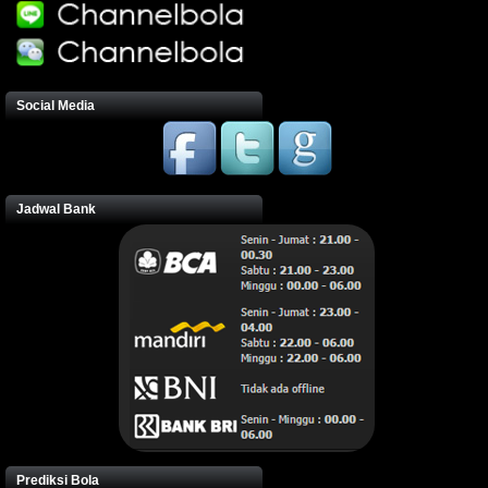
Social Media
Jadwal Bank
Prediksi Bola