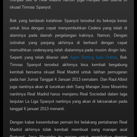
skuad Timnas Spanyol.
Bek yang berdarah kelahiran Spanyol tersebut itu bekerja keras
untuk bisa dengan cepat menyembuhkan Cedera yang telah di
alaminya pada daerah pergelangan kakinya. Namun, Dengan
isitirahat yang panjang akhirnya di berhasil dengan cepat
memulihkan cederayang telah dialaminya pada musim dingin lalu.
Seperti yang telah dilansir oleh
Agen Betting bola Online
, Bek
Timnas Spanyol tersebut akhirnya bisa kembali bergabung
kembali bersama skuad Real Madrid untuk latihan pemugaran
pada hari Jumat Tanggal 4 Januari 2013 semalam. Dan Raul Albiol
juga nantinya akan di turunkan oleh Sang Manajer Jose Mourinho
nanitinya Real Madrid harus menjamu Real Sociedad dalam laga
lanjutan La Liga Spanyol nantinya yang akan di laksanakan pada
tanggal 6 januari 2013 menanti.
Dengan kabar kesembuhan pemain lini belakang pertahanan Real
Madrid akhirnya tidak kembali membuat sang manajer asal
Portugal, Jose Mourinho itu pusing untuk memikirkan dengan