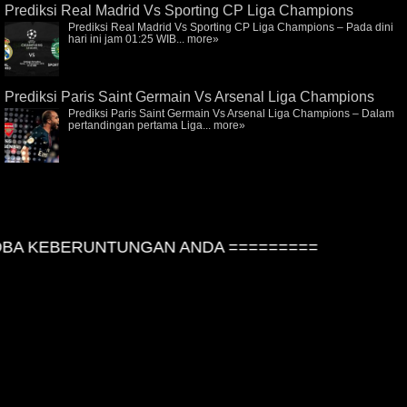
Prediksi Real Madrid Vs Sporting CP Liga Champions
Prediksi Real Madrid Vs Sporting CP Liga Champions – Pada dini
hari ini jam 01:25 WIB...
more»
Prediksi Paris Saint Germain Vs Arsenal Liga Champions
Prediksi Paris Saint Germain Vs Arsenal Liga Champions – Dalam
pertandingan pertama Liga...
more»
A KEBERUNTUNGAN ANDA =========