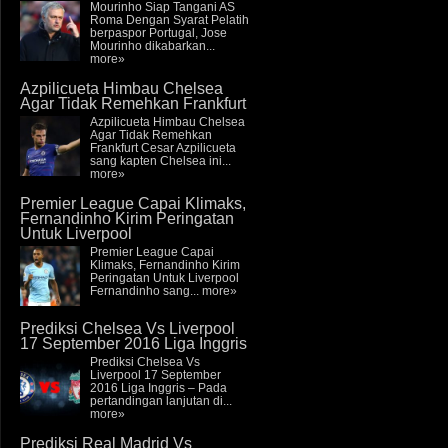
Mourinho Siap Tangani AS
Roma Dengan Syarat Pelatih
berpaspor Portugal, Jose
Mourinho dikabarkan...
more»
Azpilicueta Himbau Chelsea
Agar Tidak Remehkan Frankfurt
Azpilicueta Himbau Chelsea
Agar Tidak Remehkan
Frankfurt Cesar Azpilicueta
sang kapten Chelsea ini...
more»
Premier League Capai Klimaks,
Fernandinho Kirim Peringatan
Untuk Liverpool
Premier League Capai
Klimaks, Fernandinho Kirim
Peringatan Untuk Liverpool
Fernandinho sang...
more»
Prediksi Chelsea Vs Liverpool
17 September 2016 Liga Inggris
Prediksi Chelsea Vs
Liverpool 17 September
2016 Liga Inggris – Pada
pertandingan lanjutan di...
more»
Prediksi Real Madrid Vs