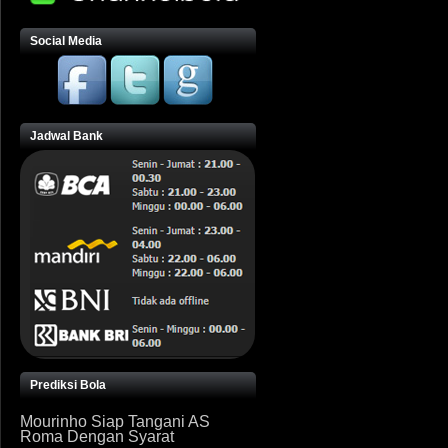
Social Media
Jadwal Bank
Prediksi Bola
Mourinho Siap Tangani AS
Roma Dengan Syarat