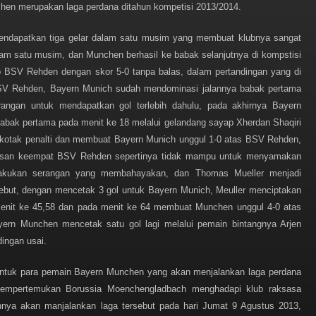
hen merupakan laga perdana ditahun kompetisi 2013/2014.
endapatkan tiga gelar dalam satu musim yang membuat klubnya sangat
lam satu musim, dan Munchen berhasil ke babak selanjutnya di kompstisi
 BSV Rehden dengan skor 5-0 tanpa balas, dalam pertandingan yang di
SV Rehden, Bayern Munich sudah mendominasi jalannya babak pertama
ngan untuk mendapatkan gol terlebih dahulu, pada akhirnya Bayern
babak pertama pada menit ke 18 melalui gelandang sayap Xherdan Shaqiri
 kotak penalti dan membuat Bayern Munich unggul 1-0 atas BSV Rehden,
lapisan keempat BSV Rehden sepertinya tidak mampu untuk menyamakan
akukan serangan yang membahayakan, dan Thomas Mueller menjadi
sebut, dengan mencetak 3 gol untuk Bayern Munich, Meuller menciptakan
enit ke 45,58 dan pada menit ke 64 membuat Munchen unggul 4-0 atas
ern Munchen mencetak satu gol lagi melalui pemain bintangnya Arjen
ingan usai.
ntuk para pemain Bayern Munchen yang akan menjalankan laga perdana
empertemukan Borussia Moenchengladbach menghadapi klub raksasa
nya akan manjalankan laga tersebut pada hari Jumat 9 Agustus 2013,