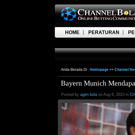
HOME
PERATURAN
PE
LIVE SCORE
Anda Berada Di :
Homepage
>>
Channel N
Bayern Munich Mendapa
Posted by
agen bola
on Aug 8, 2013 in
Ch