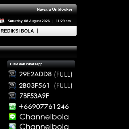
Nawala Unblocker
Saturday, 08 August 2026 | 11:29 am
PREDIKSI BOLA
BBM dan Whatsapp