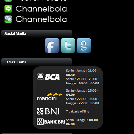
Social Media
Jadwal Bank