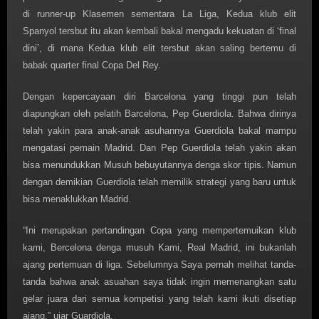
di runner-up Klasemen sementara La Liga, Kedua klub elit
Spanyol tersbut itu akan kembali bakal mengadu kekuatan di ‘final
dini’, di mana Kedua klub elit tersbut akan saling bertemu di
babak quarter final Copa Del Rey.
Dengan kepercayaan diri Barcelona yang tinggi pun telah
diapungkan oleh pelatih Barcelona, Pep Guerdiola. Bahwa dirinya
telah yakin para anak-anak asuhannya Guerdiola bakal mampu
mengatasi pemain Madrid. Dan Pep Guerdiola telah yakin akan
bisa menundukkan Musuh bebuyutannya denga skor tipis. Namun
dengan demikian Guerdiola telah memilik strategi yang baru untuk
bisa menaklukkan Madrid.
“Ini merupakan pertandingan Copa yang mempertemuikan klub
kami, Bercelona denga musuh Kami, Real Madrid, ini bukanlah
ajang pertemuan di liga. Sebelumnya Saya pernah melihat tanda-
tanda bahwa anak asuahan saya tidak ingin memenangkan satu
gelar juara dari semua kompetisi yang telah kami ikuti disetiap
ajang,” ujar Guardiola.