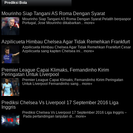
Prediksi Bola
Mourinho Siap Tangani AS Roma Dengan Syarat
Mourinho Siap Tangani AS Roma Dengan Syarat Pelatih berpaspor
Portugal, Jose Mourinho dikabarkan...
more»
Azpilicueta Himbau Chelsea Agar Tidak Remehkan Frankfurt
Azpilicueta Himbau Chelsea Agar Tidak Remehkan Frankfurt Cesar
Azpilicueta sang kapten Chelsea ini...
more»
Premier League Capai Klimaks, Fernandinho Kirim
Peringatan Untuk Liverpool
Premier League Capai Klimaks, Fernandinho Kirim Peringatan
Untuk Liverpool Fernandinho sang...
more»
Prediksi Chelsea Vs Liverpool 17 September 2016 Liga
Inggris
Prediksi Chelsea Vs Liverpool 17 September 2016 Liga Inggris –
Pada pertandingan lanjutan di...
more»