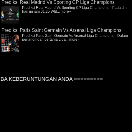
Prediksi Real Madrid Vs Sporting CP Liga Champions
Prediksi Real Madrid Vs Sporting CP Liga Champions – Pada dini
hari ini jam 01:25 WIB...
more»
Prediksi Paris Saint Germain Vs Arsenal Liga Champions
Prediksi Paris Saint Germain Vs Arsenal Liga Champions – Dalam
pertandingan pertama Liga...
more»
A KEBERUNTUNGAN ANDA =========