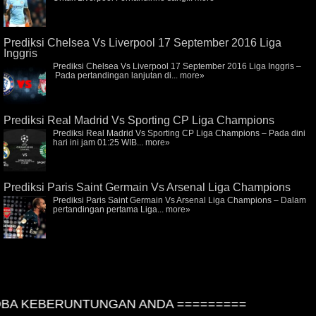
Prediksi Chelsea Vs Liverpool 17 September 2016 Liga
Inggris
Prediksi Chelsea Vs Liverpool 17 September 2016 Liga Inggris –
Pada pertandingan lanjutan di...
more»
Prediksi Real Madrid Vs Sporting CP Liga Champions
Prediksi Real Madrid Vs Sporting CP Liga Champions – Pada dini
hari ini jam 01:25 WIB...
more»
Prediksi Paris Saint Germain Vs Arsenal Liga Champions
Prediksi Paris Saint Germain Vs Arsenal Liga Champions – Dalam
pertandingan pertama Liga...
more»
A KEBERUNTUNGAN ANDA =========