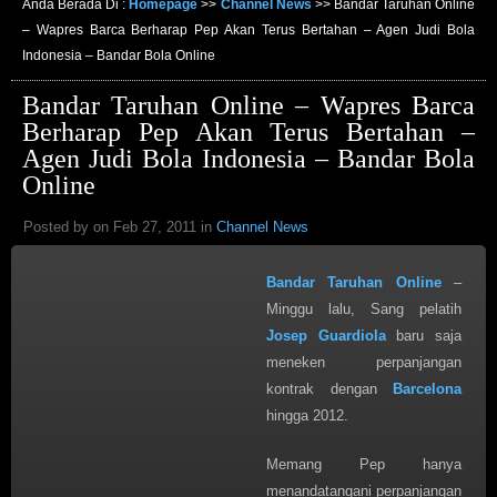
Anda Berada Di :
Homepage
>>
Channel News
>>
Bandar Taruhan Online
– Wapres Barca Berharap Pep Akan Terus Bertahan – Agen Judi Bola
Indonesia – Bandar Bola Online
Bandar Taruhan Online – Wapres Barca
Berharap Pep Akan Terus Bertahan –
Agen Judi Bola Indonesia – Bandar Bola
Online
Posted by on Feb 27, 2011 in
Channel News
Bandar Taruhan Online
–
Minggu lalu, Sang pelatih
Josep Guardiola
baru saja
meneken perpanjangan
kontrak dengan
Barcelona
hingga 2012.
Memang Pep hanya
menandatangani perpanjangan