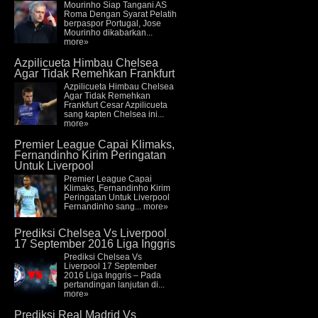
Mourinho Siap Tangani AS
Roma Dengan Syarat Pelatih
berpaspor Portugal, Jose
Mourinho dikabarkan...
more»
Azpilicueta Himbau Chelsea
Agar Tidak Remehkan Frankfurt
Azpilicueta Himbau Chelsea
Agar Tidak Remehkan
Frankfurt Cesar Azpilicueta
sang kapten Chelsea ini...
more»
Premier League Capai Klimaks,
Fernandinho Kirim Peringatan
Untuk Liverpool
Premier League Capai
Klimaks, Fernandinho Kirim
Peringatan Untuk Liverpool
Fernandinho sang...
more»
Prediksi Chelsea Vs Liverpool
17 September 2016 Liga Inggris
Prediksi Chelsea Vs
Liverpool 17 September
2016 Liga Inggris – Pada
pertandingan lanjutan di...
more»
Prediksi Real Madrid Vs