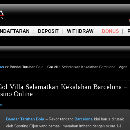
NDAFTARAN
DEPOSIT
WITHDRAW
BONUS
ews
>>
Bandar Taruhan Bola – Gol Villa Selamatkan Kekalahan Barcelona – Agen
Gol Villa Selamatkan Kekalahan Barcelona –
sino Online
ws
Bandar Taruhan Bola
– Rekor tandang
Barcelona
kini harus dirusak
oleh Sporting Gijon yang berhasil menahan imbang dengan score 1-1.