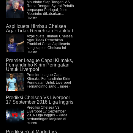
Mourinho Siap Tangani AS
Roma Dengan Syarat Pelatih
berpaspor Portugal, Jose
Mourinho dikabarkan...
more»
Azpilicueta Himbau Chelsea
Agar Tidak Remehkan Frankfurt
Azpilicueta Himbau Chelsea
Agar Tidak Remehkan
Frankfurt Cesar Azpilicueta
sang kapten Chelsea ini...
more»
Premier League Capai Klimaks,
Fernandinho Kirim Peringatan
Untuk Liverpool
Premier League Capai
Klimaks, Fernandinho Kirim
Peringatan Untuk Liverpool
Fernandinho sang...
more»
Prediksi Chelsea Vs Liverpool
17 September 2016 Liga Inggris
Prediksi Chelsea Vs
Liverpool 17 September
2016 Liga Inggris – Pada
pertandingan lanjutan di...
more»
Prediksi Real Madrid Vs