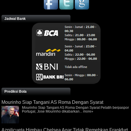
Jadwal Bank
Prediksi Bola
Mourinho Siap Tangani AS Roma Dengan Syarat
Mourinho Siap Tangani AS Roma Dengan Syarat Pelatih berpaspor
Portugal, Jose Mourinho dikabarkan...
more»
Azpilicueta Himbau Chelsea Agar Tidak Remehkan Frankfurt