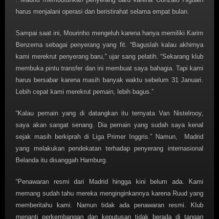
harus menjalani operasi dan beristirahat selama empat bulan.
Sampai saat ini, Mourinho mengeluh karena hanya memiliki Karim
Benzema sebagai penyerang yang fit. “Baguslah kalau akhirnya
kami merekrut penyerang baru,” ujar sang pelatih. “Sekarang klub
membuka pintu transfer dan ini membuat saya bahagia. Tapi kami
harus bersabar karena masih banyak waktu sebelum 31 Januari.
Lebih cepat kami merekrut pemain, lebih bagus.”
“Kalau pemain yang di datangkan itu ternyata Van Nistelrooy,
saya akan sangat senang. Dia pemain yang sudah saya kenal
sejak masih berkiprah di Liga Primer Inggris.” Namun, Madrid
yang melakukan pendekatan terhadap penyerang internasional
Belanda itu disanggah Hamburg.
“Penawaran resmi dari Madrid hingga kini belum ada. Kami
memang sudah tahu mereka menginginkannya karena Ruud yang
memberitahu kami. Namun tidak ada penawaran resmi. Klub
menanti perkembangan dan keputusan tidak berada di tangan