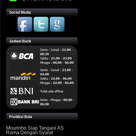
Social Media
Jadwal Bank
Prediksi Bola
Mourinho Siap Tangani AS
Roma Dengan Syarat