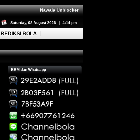
Nawala Unblocker
Saturday, 08 August 2026 | 4:14 pm
PREDIKSI BOLA
BBM dan Whatsapp