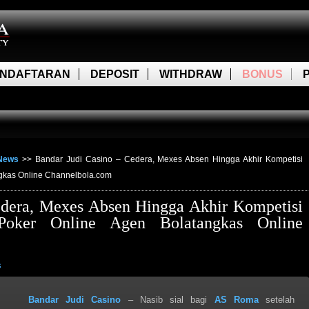
NDAFTARAN
DEPOSIT
WITHDRAW
BONUS
News
>>
Bandar Judi Casino – Cedera, Mexes Absen Hingga Akhir Kompetisi
ngkas Online Channelbola.com
edera, Mexes Absen Hingga Akhir Kompetisi
ker Online Agen Bolatangkas Online
s
Bandar Judi Casino
– Nasib sial bagi
AS Roma
setelah