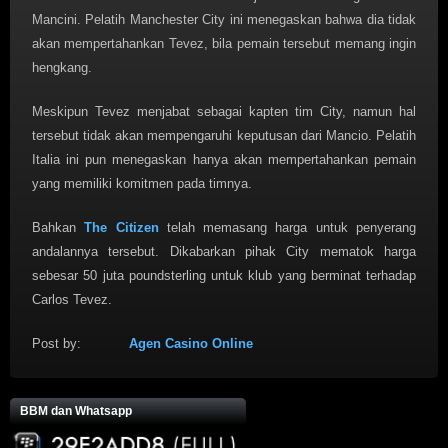
Mancini. Pelatih Manchester City ini menegaskan bahwa dia tidak
akan mempertahankan Tevez, bila pemain tersebut memang ingin
hengkang.
Meskipun Tevez menjabat sebagai kapten tim City, namun hal
tersebut tidak akan mempengaruhi keputusan dari Mancio. Pelatih
Italia ini pun menegaskan hanya akan mempertahankan pemain
yang memiliki komitmen pada timnya.
Bahkan
The Citizen
telah memasang harga untuk penyerang
andalannya tersebut. Dikabarkan pihak City mematok harga
sebesar 50 juta poundsterling untuk klub yang berminat terhadap
Carlos Tevez.
Post by:
Agen Casino Online
BBM dan Whatsapp