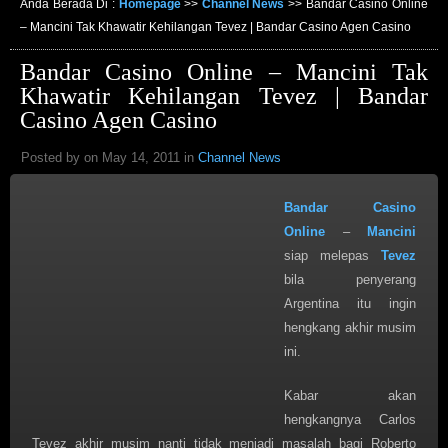
Anda Berada Di :
Homepage
>>
Channel News
>>
Bandar Casino Online
– Mancini Tak Khawatir Kehilangan Tevez | Bandar Casino Agen Casino
Bandar Casino Online – Mancini Tak
Khawatir Kehilangan Tevez | Bandar
Casino Agen Casino
Posted by on May 14, 2011 in
Channel News
Bandar Casino
Online
–
Mancini
siap melepas
Tevez
bila penyerang
Argentina itu ingin
hengkang akhir musim
ini.
Kabar akan
hengkangnya Carlos
Tevez akhir musim nanti tidak menjadi masalah bagi Roberto