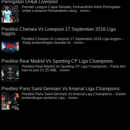
Peringatan Untuk Liverpool
Premier League Capai Klimaks, Fernandinho Kirim Peringatan
Untuk Liverpool Fernandinho sang...
more»
Prediksi Chelsea Vs Liverpool 17 September 2016 Liga
Inggris
Prediksi Chelsea Vs Liverpool 17 September 2016 Liga Inggris –
Pada pertandingan lanjutan di...
more»
Prediksi Real Madrid Vs Sporting CP Liga Champions
Prediksi Real Madrid Vs Sporting CP Liga Champions – Pada dini
hari ini jam 01:25 WIB...
more»
Prediksi Paris Saint Germain Vs Arsenal Liga Champions
Prediksi Paris Saint Germain Vs Arsenal Liga Champions – Dalam
pertandingan pertama Liga...
more»