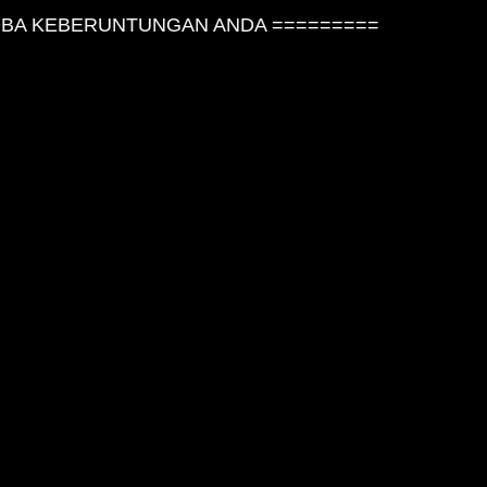
A KEBERUNTUNGAN ANDA =========