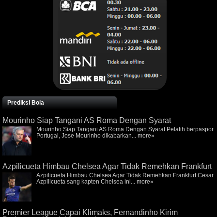
Prediksi Bola
Mourinho Siap Tangani AS Roma Dengan Syarat
Mourinho Siap Tangani AS Roma Dengan Syarat Pelatih berpaspor
Portugal, Jose Mourinho dikabarkan...
more»
Azpilicueta Himbau Chelsea Agar Tidak Remehkan Frankfurt
Azpilicueta Himbau Chelsea Agar Tidak Remehkan Frankfurt Cesar
Azpilicueta sang kapten Chelsea ini...
more»
Premier League Capai Klimaks, Fernandinho Kirim