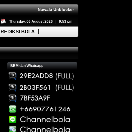
Nawala Unblocker
Thursday, 06 August 2026 | 9:53 pm
PREDIKSI BOLA
BBM dan Whatsapp