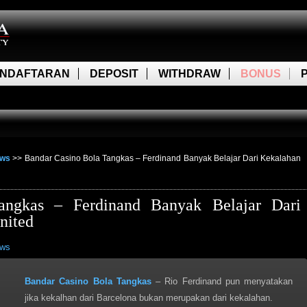
NDAFTARAN
DEPOSIT
WITHDRAW
BONUS
ews
>>
Bandar Casino Bola Tangkas – Ferdinand Banyak Belajar Dari Kekalahan
angkas – Ferdinand Banyak Belajar Dari
nited
ews
Bandar Casino Bola Tangkas
– Rio Ferdinand pun menyatakan
jika kekalhan dari Barcelona bukan merupakan dari kekalahan.