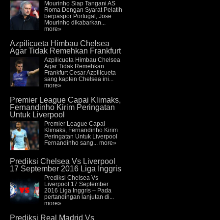
Mourinho Siap Tangani AS
Roma Dengan Syarat Pelatih
berpaspor Portugal, Jose
Mourinho dikabarkan...
more»
Azpilicueta Himbau Chelsea
Agar Tidak Remehkan Frankfurt
Azpilicueta Himbau Chelsea
Agar Tidak Remehkan
Frankfurt Cesar Azpilicueta
sang kapten Chelsea ini...
more»
Premier League Capai Klimaks,
Fernandinho Kirim Peringatan
Untuk Liverpool
Premier League Capai
Klimaks, Fernandinho Kirim
Peringatan Untuk Liverpool
Fernandinho sang...
more»
Prediksi Chelsea Vs Liverpool
17 September 2016 Liga Inggris
Prediksi Chelsea Vs
Liverpool 17 September
2016 Liga Inggris – Pada
pertandingan lanjutan di...
more»
Prediksi Real Madrid Vs