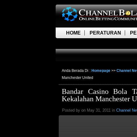
HOME
PERATURAN
PE
LIVE SCORE
Anda Berada Di :
Homepage
>>
Channel N
Manchester United
Bandar Casino Bola T
Kekalahan Manchester U
Posted by on May 31, 2011 in
Channel N