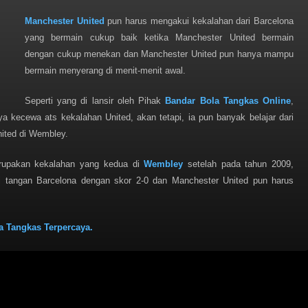
Manchester United
pun harus mengakui kekalahan dari Barcelona
yang bermain cukup baik ketika Manchester United bermain
dengan cukup menekan dan Manchester United pun hanya mampu
bermain menyerang di menit-menit awal.
Seperti yang di lansir oleh Pihak
Bandar Bola Tangkas Online
,
ya kecewa ats kekalahan United, akan tetapi, ia pun banyak belajar dari
nited di Wembley.
rupakan kekalahan yang kedua di
Wembley
setelah pada tahun 2009,
i tangan Barcelona dengan skor 2-0 dan Manchester United pun harus
a Tangkas Terpercaya.