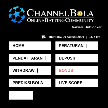
Nawala Unblocker
Thursday, 06 August 2026 | 1:27 pm
HOME
PERATURAN
PENDAFTARAN
DEPOSIT
WITHDRAW
BONUS
PREDIKSI BOLA
LIVE SCORE