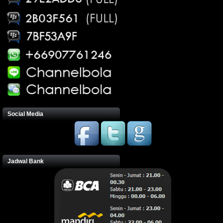
Social Media
Jadwal Bank