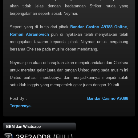
akan tidak jelas dengan kedatangan Striker muda yang
berpengalaman seperti sosok Neymar.
Seperti yang di kutip dari pihak
Bandar Casino A9388 Online
,
Roman Abramovich
pun di nyatakan telah menyatakan telah
mengajukan tawaran kepadda pihak Neymar untuk bergabung
bersama Chelsea pada musim depan mendatang.
Neymar pun akan di harapkan akan menjadi andalan dari Chelsea
untuk merebut gelar juara dari tangan United yang pada musim ini
United berhasil merebutnya dan menjadikannya menjadi salah
satu klub inggris yang memperoleh gelar juara dengan 19 kali.
Post By :
Bandar Casino A9388
Terpercaya.
BBM dan Whatsapp