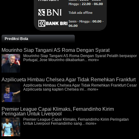
Prediksi Bola
Mourinho Siap Tangani AS Roma Dengan Syarat
Mourinho Siap Tangani AS Roma Dengan Syarat Pelatih berpaspor
Portugal, Jose Mourinho dikabarkan...
more»
Azpilicueta Himbau Chelsea Agar Tidak Remehkan Frankfurt
Azpilicueta Himbau Chelsea Agar Tidak Remehkan Frankfurt Cesar
Azpilicueta sang kapten Chelsea ini...
more»
Premier League Capai Klimaks, Fernandinho Kirim
Peringatan Untuk Liverpool
Premier League Capai Klimaks, Fernandinho Kirim Peringatan
Untuk Liverpool Fernandinho sang...
more»