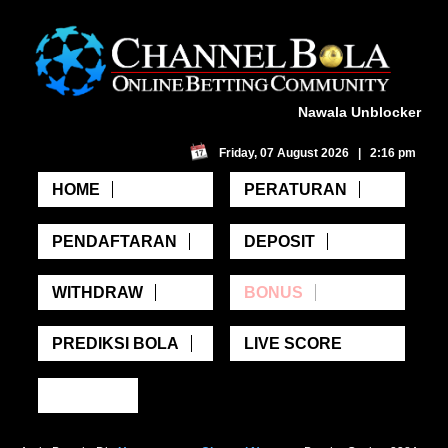
Nawala Unblocker
Friday, 07 August 2026 | 2:16 pm
HOME
PERATURAN
PENDAFTARAN
DEPOSIT
WITHDRAW
BONUS
PREDIKSI BOLA
LIVE SCORE