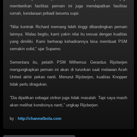
memberikan fasilitas pemain ini juga mendapatkan fasilitas
rumah, kendaraan pribadi beserta supir.
“Nilai kontrak Richard memang lebih tinggi dibandingkan pemain
lainnya. Walau begitu, kami yakin nilai itu sesuai dengan kualitas
yang dimiliki. Kami berharap kehadirannya bisa membuat PSM
semakin solid,” ujar Suparno.
Sementara itu, pelatih PSM Wilhemus Gerardus Rijsberjen
mengungkapkan pemain ini akan di turunkan saat melawan Aceh
United akhir pekan nanti. Menurut Rijsberjen, kualitas Knopper
tidak perlu diragukan.
“Dia dijadikan sebagai striker juga tidak masalah. Tapi saya masih
akan melihat kondisinya nanti,” ungkap Rijsberjen.
by :
http://channelbola.com