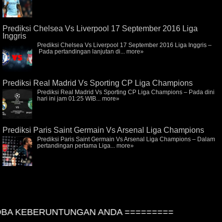
Prediksi Chelsea Vs Liverpool 17 September 2016 Liga
Inggris
Prediksi Chelsea Vs Liverpool 17 September 2016 Liga Inggris –
Pada pertandingan lanjutan di...
more»
Prediksi Real Madrid Vs Sporting CP Liga Champions
Prediksi Real Madrid Vs Sporting CP Liga Champions – Pada dini
hari ini jam 01:25 WIB...
more»
Prediksi Paris Saint Germain Vs Arsenal Liga Champions
Prediksi Paris Saint Germain Vs Arsenal Liga Champions – Dalam
pertandingan pertama Liga...
more»
BA KEBERUNTUNGAN ANDA =========