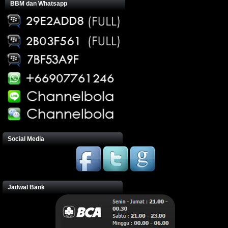
BBM dan Whatsapp
Social Media
Jadwal Bank