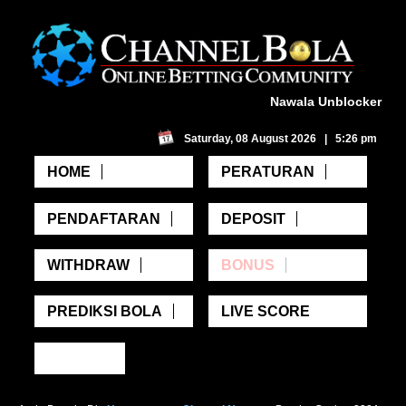
Nawala Unblocker
Saturday, 08 August 2026 | 5:26 pm
HOME
PERATURAN
PENDAFTARAN
DEPOSIT
WITHDRAW
BONUS
PREDIKSI BOLA
LIVE SCORE