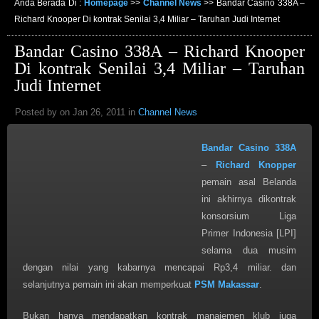
Anda Berada Di :
Homepage
>>
Channel News
>>
Bandar Casino 338A –
Richard Knooper Di kontrak Senilai 3,4 Miliar – Taruhan Judi Internet
Bandar Casino 338A – Richard Knooper
Di kontrak Senilai 3,4 Miliar – Taruhan
Judi Internet
Posted by on Jan 26, 2011 in
Channel News
Bandar Casino 338A
–
Richard Knopper
pemain asal Belanda
ini akhirnya dikontrak
konsorsium Liga
Primer Indonesia [LPI]
selama dua musim
dengan nilai yang kabarnya mencapai Rp3,4 miliar. dan
selanjutnya pemain ini akan memperkuat
PSM Makassar
.
Bukan hanya mendapatkan kontrak manajemen klub juga