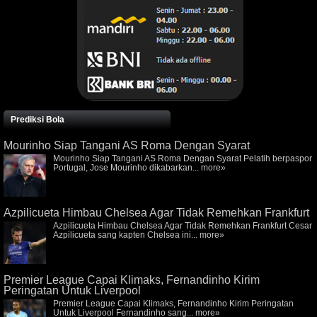
Prediksi Bola
Mourinho Siap Tangani AS Roma Dengan Syarat
Mourinho Siap Tangani AS Roma Dengan Syarat Pelatih berpaspor
Portugal, Jose Mourinho dikabarkan...
more»
Azpilicueta Himbau Chelsea Agar Tidak Remehkan Frankfurt
Azpilicueta Himbau Chelsea Agar Tidak Remehkan Frankfurt Cesar
Azpilicueta sang kapten Chelsea ini...
more»
Premier League Capai Klimaks, Fernandinho Kirim
Peringatan Untuk Liverpool
Premier League Capai Klimaks, Fernandinho Kirim Peringatan
Untuk Liverpool Fernandinho sang...
more»