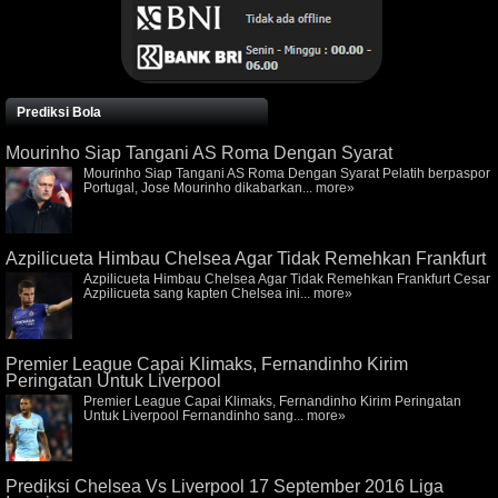
Prediksi Bola
Mourinho Siap Tangani AS Roma Dengan Syarat
Mourinho Siap Tangani AS Roma Dengan Syarat Pelatih berpaspor
Portugal, Jose Mourinho dikabarkan...
more»
Azpilicueta Himbau Chelsea Agar Tidak Remehkan Frankfurt
Azpilicueta Himbau Chelsea Agar Tidak Remehkan Frankfurt Cesar
Azpilicueta sang kapten Chelsea ini...
more»
Premier League Capai Klimaks, Fernandinho Kirim
Peringatan Untuk Liverpool
Premier League Capai Klimaks, Fernandinho Kirim Peringatan
Untuk Liverpool Fernandinho sang...
more»
Prediksi Chelsea Vs Liverpool 17 September 2016 Liga