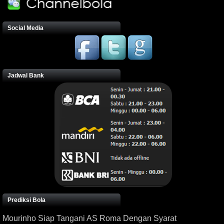
Social Media
Jadwal Bank
Prediksi Bola
Mourinho Siap Tangani AS Roma Dengan Syarat