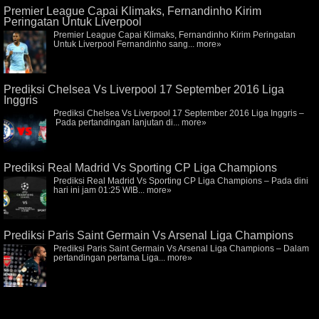
Premier League Capai Klimaks, Fernandinho Kirim
Peringatan Untuk Liverpool
Premier League Capai Klimaks, Fernandinho Kirim Peringatan
Untuk Liverpool Fernandinho sang...
more»
Prediksi Chelsea Vs Liverpool 17 September 2016 Liga
Inggris
Prediksi Chelsea Vs Liverpool 17 September 2016 Liga Inggris –
Pada pertandingan lanjutan di...
more»
Prediksi Real Madrid Vs Sporting CP Liga Champions
Prediksi Real Madrid Vs Sporting CP Liga Champions – Pada dini
hari ini jam 01:25 WIB...
more»
Prediksi Paris Saint Germain Vs Arsenal Liga Champions
Prediksi Paris Saint Germain Vs Arsenal Liga Champions – Dalam
pertandingan pertama Liga...
more»