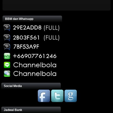
BBM dan Whatsapp
Social Media
Jadwal Bank