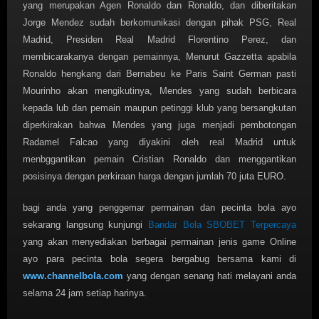
yang merupakan Agen Ronaldo dan Ronaldo, dan diberitakan
Jorge Mendez sudah berkomunikasi dengan pihak PSG, Real
Madrid, Presiden Real Madrid Florentino Perez, dan
membicarakanya dengan pemainnya, Menurut Gazzetta apabila
Ronaldo hengkang dari Bernabeu ke Paris Saint German pasti
Mourinho akan mengikutinya, Mendes yang sudah berbicara
kepada lub dan pemain maupun petinggi klub yang bersangkutan
diperkirakan bahwa Mendes yang juga menjadi pembotongan
Radamel Falcao yang diyakini oleh real Madrid untuk
menbggantikan pemain Cristian Ronaldo dan menggantikan
posisinya dengan perkiraan harga dengan jumlah 70 juta EURO.
bagi anda yang penggemar permainan dan pecinta bola ayo
sekarang langsung kunjungi
Bandar Bola SBOBET Terpercaya
yang akan menyediakan berbagai permainan jenis game Online
ayo para pecinta bola segera bergabug bersama kami di
www.channelbola.com
yang dengan senang hati melayani anda
selama 24 jam setiap harinya.