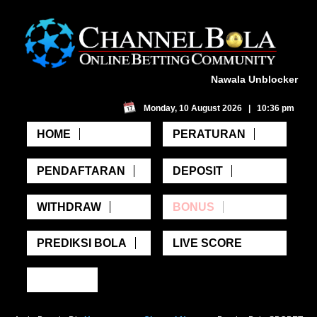
Nawala Unblocker
Monday, 10 August 2026 | 10:36 pm
HOME
PERATURAN
PENDAFTARAN
DEPOSIT
WITHDRAW
BONUS
PREDIKSI BOLA
LIVE SCORE