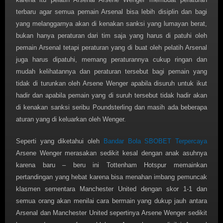
terbaru agar semua pemain Arsenal bisa lebih disiplin dan bagi
yang melanggarnya akan di kenakan sanksi yang lumayan berat,
bukan hanya peraturan dari tim saja yang harus di patuhi oleh
pemain Arsenal tetapi peraturan yang di buat oleh pelatih Arsenal
juga harus dipatuhi, memang peraturannya cukup ringan dan
mudah kelihatannya dan peraturan tersebut bagi pemain yang
tidak di turunkan oleh Arsene Wenger apabila disuruh untuk ikut
hadir dan apabila pemain yang di suruh tersebut tidak hadir akan
di kenakan sanksi seribu Poundsterling dan masih ada beberapa
aturan yang di keluarkan oleh Wenger.
Seperti yang diketahui oleh
Bandar Bola SBOBET Terpercaya
Arsene Wenger merasakan sedikit kesal dengan anak asuhnya
karena baru – beru ini Tottenham Hotspur memainkan
pertandingan yang hebat karena bisa menahan imbang pemuncak
klasmen sementara Manchester United dengan skor 1-1 dan
semua orang akan menilai cara bermain yang dukup jauh antara
Arsenal dan Manchester United sepertinya Arsene Wenger sedikit