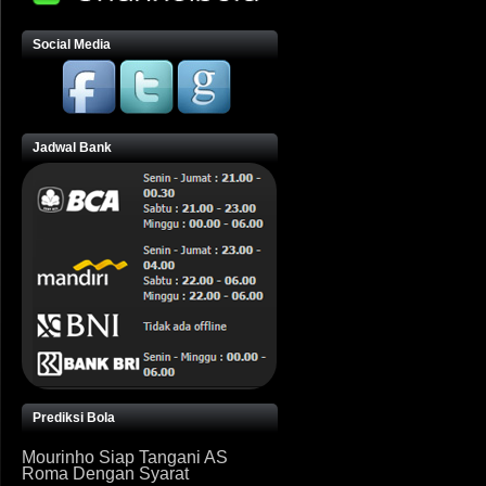
Social Media
Jadwal Bank
Prediksi Bola
Mourinho Siap Tangani AS
Roma Dengan Syarat