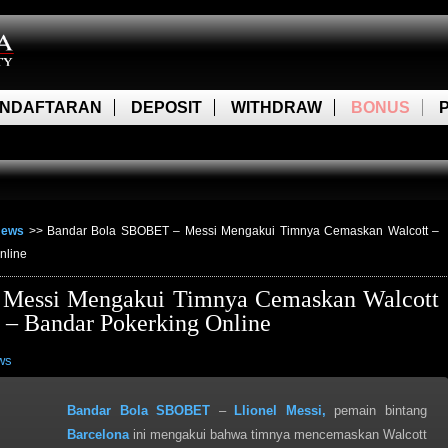
NDAFTARAN
DEPOSIT
WITHDRAW
BONUS
News
>>
Bandar Bola SBOBET – Messi Mengakui Timnya Cemaskan Walcott –
nline
Messi Mengakui Timnya Cemaskan Walcott
– Bandar Pokerking Online
ws
Bandar Bola SBOBET
–
Llionel Messi,
pemain bintang
Barcelona
ini mengakui bahwa timnya mencemaskan Walcott