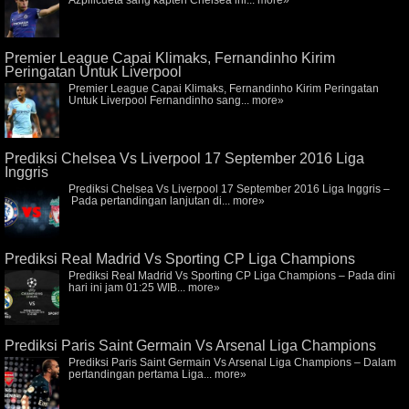
Premier League Capai Klimaks, Fernandinho Kirim
Peringatan Untuk Liverpool
Premier League Capai Klimaks, Fernandinho Kirim Peringatan
Untuk Liverpool Fernandinho sang...
more»
Prediksi Chelsea Vs Liverpool 17 September 2016 Liga
Inggris
Prediksi Chelsea Vs Liverpool 17 September 2016 Liga Inggris –
Pada pertandingan lanjutan di...
more»
Prediksi Real Madrid Vs Sporting CP Liga Champions
Prediksi Real Madrid Vs Sporting CP Liga Champions – Pada dini
hari ini jam 01:25 WIB...
more»
Prediksi Paris Saint Germain Vs Arsenal Liga Champions
Prediksi Paris Saint Germain Vs Arsenal Liga Champions – Dalam
pertandingan pertama Liga...
more»