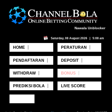
Nawala Unblocker
Saturday, 08 August 2026 | 5:08 am
HOME
PERATURAN
PENDAFTARAN
DEPOSIT
WITHDRAW
BONUS
PREDIKSI BOLA
LIVE SCORE