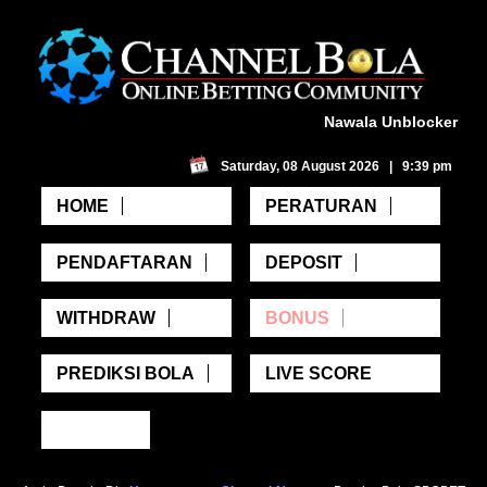
Nawala Unblocker
Saturday, 08 August 2026 | 9:39 pm
HOME
PERATURAN
PENDAFTARAN
DEPOSIT
WITHDRAW
BONUS
PREDIKSI BOLA
LIVE SCORE