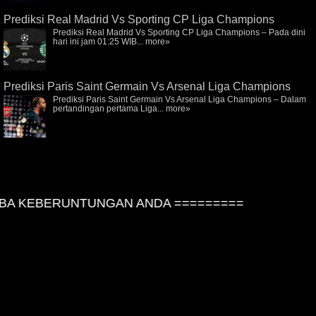
Prediksi Real Madrid Vs Sporting CP Liga Champions
Prediksi Real Madrid Vs Sporting CP Liga Champions – Pada dini
hari ini jam 01:25 WIB...
more»
Prediksi Paris Saint Germain Vs Arsenal Liga Champions
Prediksi Paris Saint Germain Vs Arsenal Liga Champions – Dalam
pertandingan pertama Liga...
more»
A KEBERUNTUNGAN ANDA =========